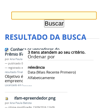
RESULTADO DA BUSCA
Conheça os vencedores do
3
itens atendem ao seu critério.
Prêmio IFAM Empreendedor
Ordenar por
por
Ana Paula Batista
—
publicado
03/11/2016
relevância
— registrado em:
Prêmio IFAM Empreendedor
,
Data (mais Recente Primeiro)
resultado final
,
homologação
Objetivo é estimular os alunos a
Alfabeticamente
empreender e inovar
Localizado em
Notícias
ifam-epreendedor.png
por
Ana Paula Batista
—
última modificação
13/09/2016 11h09