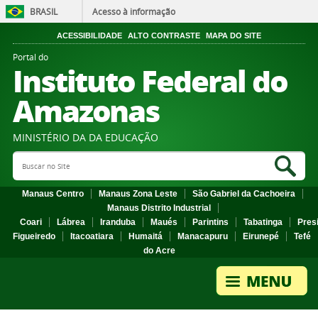
BRASIL
Acesso à informação
ACESSIBILIDADE
ALTO CONTRASTE
MAPA DO SITE
Portal do
Instituto Federal do
Amazonas
MINISTÉRIO DA DA EDUCAÇÃO
Search Site
Sea
Manaus Centro
Manaus Zona Leste
São Gabriel da Cachoeira
Manaus Distrito Industrial
Coari
Lábrea
Iranduba
Maués
Parintins
Tabatinga
Pres
Figueiredo
Itacoatiara
Humaitá
Manacapuru
Eirunepé
Tefé
do Acre