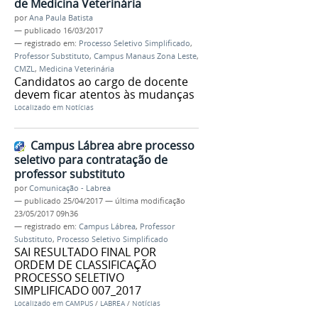
de Medicina Veterinária
por
Ana Paula Batista
—
publicado
16/03/2017
— registrado em:
Processo Seletivo Simplificado
,
Professor Substituto
,
Campus Manaus Zona Leste
,
CMZL
,
Medicina Veterinária
Candidatos ao cargo de docente
devem ficar atentos às mudanças
Localizado em
Notícias
Campus Lábrea abre processo
seletivo para contratação de
professor substituto
por
Comunicação - Labrea
—
publicado
25/04/2017
—
última modificação
23/05/2017 09h36
— registrado em:
Campus Lábrea
,
Professor
Substituto
,
Processo Seletivo Simplificado
SAI RESULTADO FINAL POR
ORDEM DE CLASSIFICAÇÃO
PROCESSO SELETIVO
SIMPLIFICADO 007_2017
Localizado em
CAMPUS
/
LABREA
/
Notícias