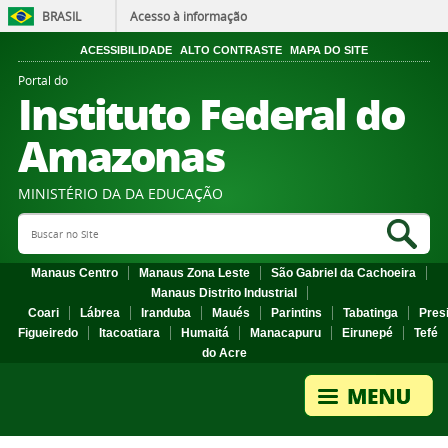
BRASIL
Acesso à informação
ACESSIBILIDADE
ALTO CONTRASTE
MAPA DO SITE
Portal do
Instituto Federal do
Amazonas
MINISTÉRIO DA DA EDUCAÇÃO
Search Site
Sea
Manaus Centro
Manaus Zona Leste
São Gabriel da Cachoeira
Manaus Distrito Industrial
Coari
Lábrea
Iranduba
Maués
Parintins
Tabatinga
Pres
Figueiredo
Itacoatiara
Humaitá
Manacapuru
Eirunepé
Tefé
do Acre