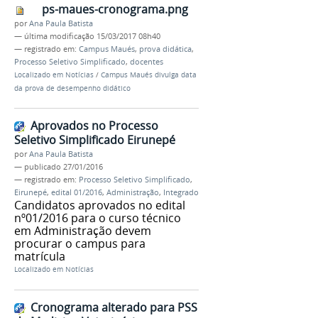
ps-maues-cronograma.png
por
Ana Paula Batista
—
última modificação
15/03/2017 08h40
— registrado em:
Campus Maués
,
prova didática
,
Processo Seletivo Simplificado
,
docentes
Localizado em
Notícias
/
Campus Maués divulga data
da prova de desempenho didático
Aprovados no Processo
Seletivo Simplificado Eirunepé
por
Ana Paula Batista
—
publicado
27/01/2016
— registrado em:
Processo Seletivo Simplificado
,
Eirunepé
,
edital 01/2016
,
Administração
,
Integrado
Candidatos aprovados no edital
nº01/2016 para o curso técnico
em Administração devem
procurar o campus para
matrícula
Localizado em
Notícias
Cronograma alterado para PSS