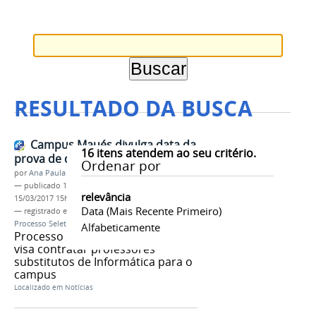
RESULTADO DA BUSCA
Campus Maués divulga data da
16
itens atendem ao seu critério.
prova de desempenho didático
Ordenar por
por
Ana Paula Batista
—
publicado
15/03/2017
—
última modificação
relevância
15/03/2017 15h20
Data (mais Recente Primeiro)
— registrado em:
Campus Maués
,
prova didática
,
Processo Seletivo Simplificado
,
docentes
Alfabeticamente
Processo Seletivo Simplificado
visa contratar professores
substitutos de Informática para o
campus
Localizado em
Notícias