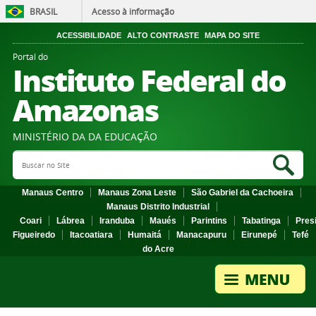
BRASIL
Acesso à informação
ACESSIBILIDADE
ALTO CONTRASTE
MAPA DO SITE
Portal do
Instituto Federal do
Amazonas
MINISTÉRIO DA DA EDUCAÇÃO
Search Site
Sea
Manaus Centro
Manaus Zona Leste
São Gabriel da Cachoeira
Manaus Distrito Industrial
Coari
Lábrea
Iranduba
Maués
Parintins
Tabatinga
Pres
Figueiredo
Itacoatiara
Humaitá
Manacapuru
Eirunepé
Tefé
do Acre