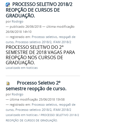
PROCESSO SELETIVO 2018/2
REOPÇÃO DE CURSOS DE
GRADUAÇÃO.
por
Rodirgo
—
publicado
26/06/2018
—
última modificação
26/06/2018 14h10
— registrado em:
Processo seletivo
,
reopçaõ de
curso
,
Processo seletivo 2018/2
,
IFAM 2018/2
PROCESSO SELETIVO DO 2°
SEMESTRE DE 2018 VAGAS PARA
REOPÇÃO NOS CURSOS DE
GRADUAÇÃO.
Localizado em
Notícias
Processo Seletivo 2º
semestre reopção de curso.
por
Rodirgo
—
última modificação
25/06/2018 15h58
— registrado em:
Processo seletivo
,
reopçaõ de
curso
,
Processo seletivo 2018/2
,
IFAM 2018/2
Localizado em
Notícias
/
PROCESSO SELETIVO 2018/2
REOPÇÃO DE CURSOS DE GRADUAÇÃO.