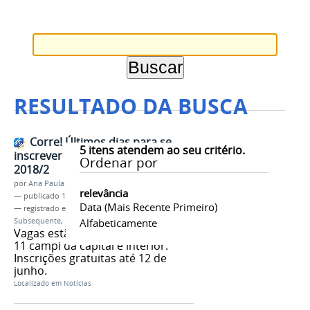
RESULTADO DA BUSCA
Corre! Últimos dias para se
5
itens atendem ao seu critério.
inscrever no Processo Seletivo
Ordenar por
2018/2
por
Ana Paula Batista
relevância
—
publicado
11/06/2018
Data (mais Recente Primeiro)
— registrado em:
Processo seletivo 2018/2
,
Subsequente
,
inscrições
Alfabeticamente
Vagas estão sendo ofertadas em
11 campi da capital e interior.
Inscrições gratuitas até 12 de
junho.
Localizado em
Notícias