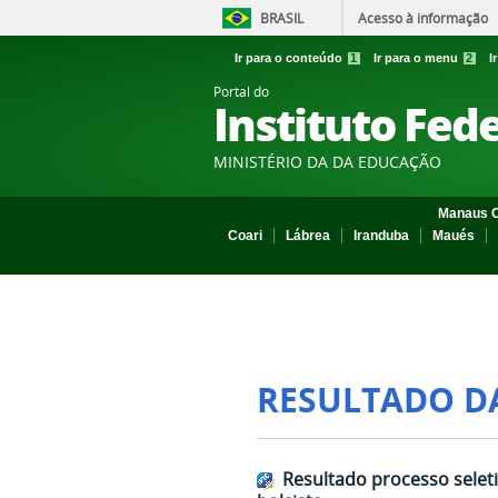
BRASIL
Acesso à informação
Ir para o conteúdo
1
Ir para o menu
2
I
Portal do
Instituto Fed
MINISTÉRIO DA DA EDUCAÇÃO
Manaus C
Coari
Lábrea
Iranduba
Maués
RESULTADO D
Resultado processo selet