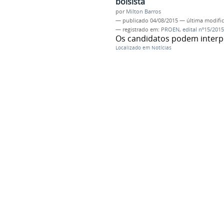
bolsista
por
Milton Barros
—
publicado
04/08/2015
—
última modifi
— registrado em:
PROEN
,
edital nº15/2015
Os candidatos podem interpo
Localizado em
Notícias