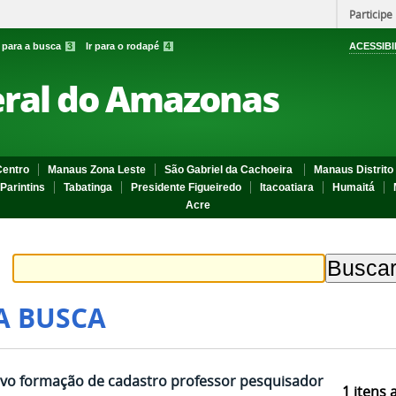
Participe
r para a busca
3
Ir para o rodapé
4
ACESSIBI
eral do Amazonas
entro
Manaus Zona Leste
São Gabriel da Cachoeira
Manaus Distrito 
Parintins
Tabatinga
Presidente Figueiredo
Itacoatiara
Humaitá
Acre
A BUSCA
ivo formação de cadastro professor pesquisador
1
itens 