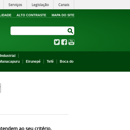
Serviços
Legislação
Canais
LIDADE
ALTO CONTRASTE
MAPA DO SITE
Search Site
Search Site
Twitter
Facebook
YouTube
Industrial
Manacapuru
Eirunepé
Tefé
Boca do
atendem ao seu critério.