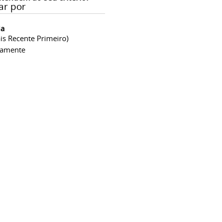
ar por
ia
is Recente Primeiro)
camente