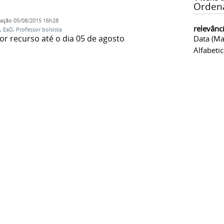
Orden
cação
05/08/2015 16h28
relevânc
,
EaD
,
Professor bolsista
r recurso até o dia 05 de agosto
Data (ma
Alfabeti