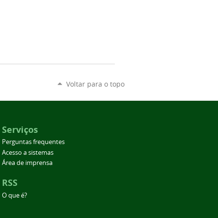
Voltar para o topo
Serviços
Perguntas frequentes
Acesso a sistemas
Área de imprensa
RSS
O que é?