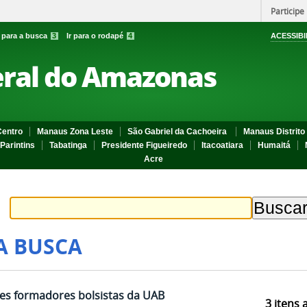
Participe
r para a busca
3
Ir para o rodapé
4
ACESSIBI
eral do Amazonas
entro
Manaus Zona Leste
São Gabriel da Cachoeira
Manaus Distrito 
Parintins
Tabatinga
Presidente Figueiredo
Itacoatiara
Humaitá
Acre
A BUSCA
es formadores bolsistas da UAB
3
itens 