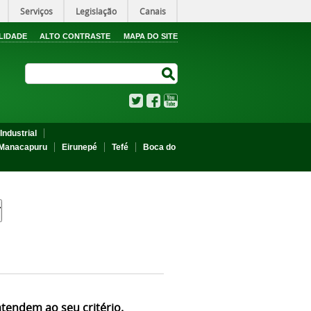
Serviços
Legislação
Canais
LIDADE
ALTO CONTRASTE
MAPA DO SITE
Search Site
Search Site
Twitter
Facebook
YouTube
Industrial
Manacapuru
Eirunepé
Tefé
Boca do
atendem ao seu critério.