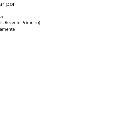
ar por
ia
is Recente Primeiro)
camente