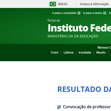
BRASIL
Acesso à informação
Ir para o conteúdo
1
Ir para o menu
2
I
Portal do
Instituto Fed
MINISTÉRIO DA DA EDUCAÇÃO
Manaus C
Coari
Lábrea
Iranduba
Maués
RESULTADO D
Convocação de professor