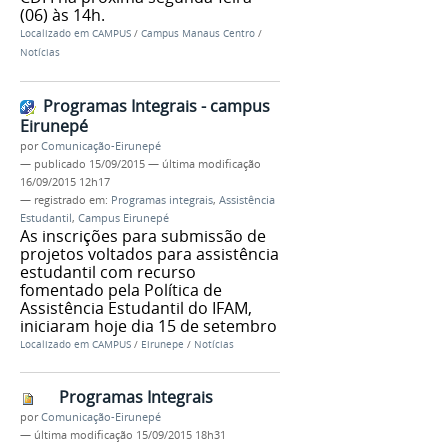
(06) às 14h.
Localizado em
CAMPUS
/
Campus Manaus Centro
/
Notícias
Programas Integrais - campus
Eirunepé
por
Comunicação-Eirunepé
—
publicado
15/09/2015
—
última modificação
16/09/2015 12h17
— registrado em:
Programas integrais
,
Assistência
Estudantil
,
Campus Eirunepé
As inscrições para submissão de
projetos voltados para assistência
estudantil com recurso
fomentado pela Política de
Assistência Estudantil do IFAM,
iniciaram hoje dia 15 de setembro
Localizado em
CAMPUS
/
Eirunepe
/
Notícias
Programas Integrais
por
Comunicação-Eirunepé
—
última modificação
15/09/2015 18h31