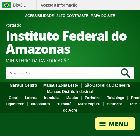
BRASIL
Acesso à informação
ACESSIBILIDADE
ALTO CONTRASTE
MAPA DO SITE
Portal do
Instituto Federal do
Amazonas
MINISTÉRIO DA DA EDUCAÇÃO
Search Site
Sea
Manaus Centro
Manaus Zona Leste
São Gabriel da Cachoeira
Manaus Distrito Industrial
Coari
Lábrea
Iranduba
Maués
Parintins
Tabatinga
Pres
Figueiredo
Itacoatiara
Humaitá
Manacapuru
Eirunepé
Tefé
do Acre