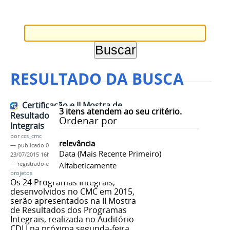
RESULTADO DA BUSCA
Certificação e II Mostra de
3
itens atendem ao seu critério.
Resultados dos Programas
Ordenar por
Integrais
por
ccs_cmc
relevância
—
publicado
02/07/2015
—
última modificação
Data (mais Recente Primeiro)
23/07/2015 16h16
— registrado em:
Programa
Alfabeticamente
,
Programas integrais
,
projetos
Os 24 Programas Integrais,
desenvolvidos no CMC em 2015,
serão apresentados na II Mostra
de Resultados dos Programas
Integrais, realizada no Auditório
CDI I na próxima segunda-feira