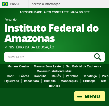
BRASIL
Acesso à informação
ACESSIBILIDADE
ALTO CONTRASTE
MAPA DO SITE
Portal do
Instituto Federal do
Amazonas
MINISTÉRIO DA DA EDUCAÇÃO
Search Site
Sea
Manaus Centro
Manaus Zona Leste
São Gabriel da Cachoeira
Manaus Distrito Industrial
Coari
Lábrea
Iranduba
Maués
Parintins
Tabatinga
Pres
Figueiredo
Itacoatiara
Humaitá
Manacapuru
Eirunepé
Tefé
do Acre