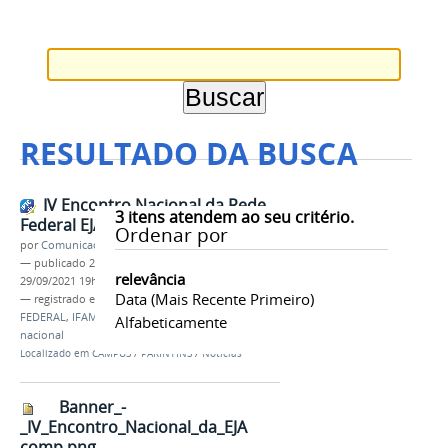
RESULTADO DA BUSCA
IV Encontro Nacional da Rede
3
itens atendem ao seu critério.
Federal EJA-EPT (PROEJA)
Ordenar por
por
Comunicação CPR
—
publicado
29/09/2021
—
última modificação
relevância
29/09/2021 19h14
Data (mais Recente Primeiro)
— registrado em:
EJA
,
EPT
,
PROEJA
,
REDE
FEDERAL
,
IFAM
,
campus Parintins
,
encontro
Alfabeticamente
nacional
Localizado em
CAMPUS
/
PARINTINS
/
Notícias
Banner_-
_IV_Encontro_Nacional_da_EJA
comp.png