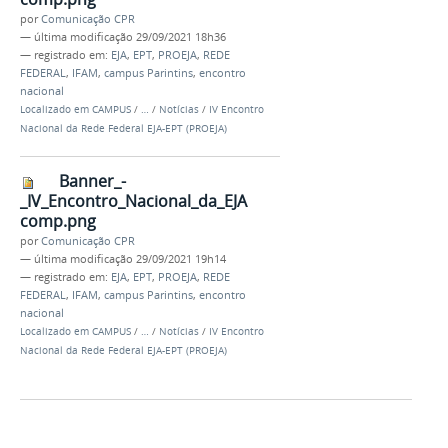
por
Comunicação CPR
—
última modificação
29/09/2021 18h36
— registrado em:
EJA
,
EPT
,
PROEJA
,
REDE
FEDERAL
,
IFAM
,
campus Parintins
,
encontro
nacional
Localizado em
CAMPUS
/
…
/
Notícias
/
IV Encontro
Nacional da Rede Federal EJA-EPT (PROEJA)
Banner_-
_IV_Encontro_Nacional_da_EJA
comp.png
por
Comunicação CPR
—
última modificação
29/09/2021 19h14
— registrado em:
EJA
,
EPT
,
PROEJA
,
REDE
FEDERAL
,
IFAM
,
campus Parintins
,
encontro
nacional
Localizado em
CAMPUS
/
…
/
Notícias
/
IV Encontro
Nacional da Rede Federal EJA-EPT (PROEJA)