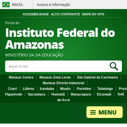
BRASIL
Acesso à informação
ACESSIBILIDADE
ALTO CONTRASTE
MAPA DO SITE
Portal do
Instituto Federal do
Amazonas
MINISTÉRIO DA DA EDUCAÇÃO
Search Site
Sea
Manaus Centro
Manaus Zona Leste
São Gabriel da Cachoeira
Manaus Distrito Industrial
Coari
Lábrea
Iranduba
Maués
Parintins
Tabatinga
Pres
Figueiredo
Itacoatiara
Humaitá
Manacapuru
Eirunepé
Tefé
do Acre