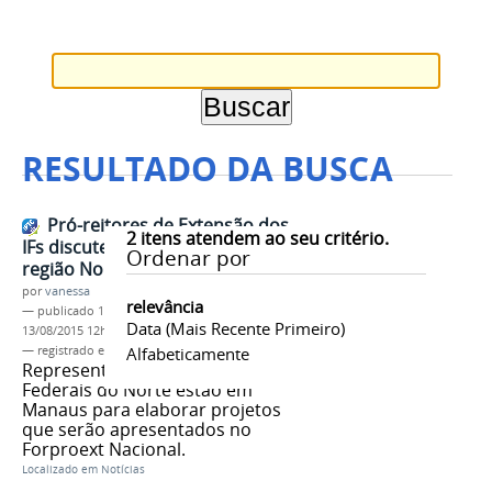
RESULTADO DA BUSCA
Pró-reitores de Extensão dos
2
itens atendem ao seu critério.
IFs discutem propostas para
Ordenar por
região Norte
por
vanessa
relevância
—
publicado
13/08/2015
—
última modificação
Data (mais Recente Primeiro)
13/08/2015 12h02
— registrado em:
Forproext
Alfabeticamente
,
Regional Norte
,
IFAM
Representantes dos Institutos
Federais do Norte estão em
Manaus para elaborar projetos
que serão apresentados no
Forproext Nacional.
Localizado em
Notícias