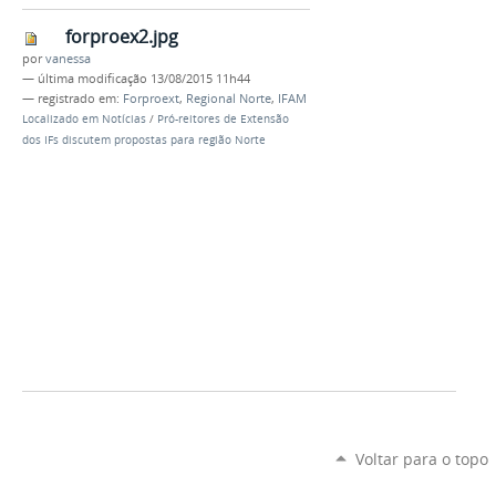
forproex2.jpg
por
vanessa
—
última modificação
13/08/2015 11h44
— registrado em:
Forproext
,
Regional Norte
,
IFAM
Localizado em
Notícias
/
Pró-reitores de Extensão
dos IFs discutem propostas para região Norte
Voltar para o topo