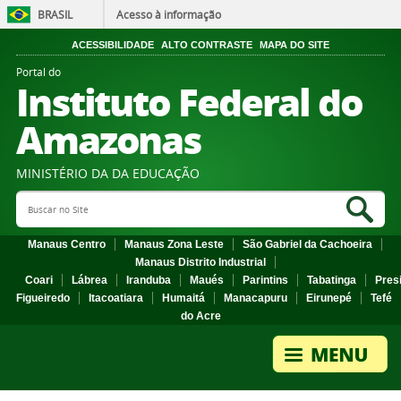
BRASIL
Acesso à informação
ACESSIBILIDADE
ALTO CONTRASTE
MAPA DO SITE
Portal do
Instituto Federal do
Amazonas
MINISTÉRIO DA DA EDUCAÇÃO
Search Site
Sea
Manaus Centro
Manaus Zona Leste
São Gabriel da Cachoeira
Manaus Distrito Industrial
Coari
Lábrea
Iranduba
Maués
Parintins
Tabatinga
Pres
Figueiredo
Itacoatiara
Humaitá
Manacapuru
Eirunepé
Tefé
do Acre