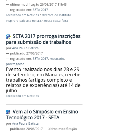
—
última modificação
26/09/2017 11h48
— registrado em:
SETA 2017
Localizado em
Notícias
/
Diretora do Instituto
Inspirare palestra no SETA nesta sexta-feira
SETA 2017 prorroga inscrições
para submissão de trabalhos
por
Ana Paula Batista
—
publicado
27/06/2017
— registrado em:
SETA 2017
,
mestrado
,
prorrogação
Evento realizado nos dias 28 e 29
de setembro, em Manaus, recebe
trabalhos (artigos completo e
relatos de experiências) até 14 de
julho
Localizado em
Notícias
Vem aí o Simpósio em Ensino
Tecnológico 2017 - SETA
por
Ana Paula Batista
—
publicado
20/06/2017
—
última modificação