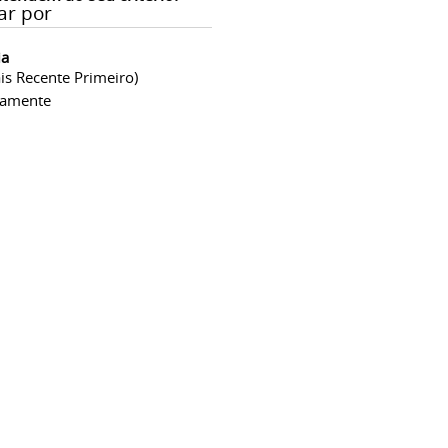
ar por
ia
is Recente Primeiro)
camente