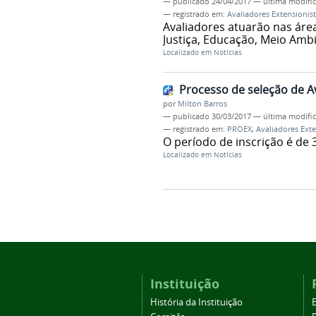
—
publicado
24/04/2017
—
última modifi
— registrado em:
Avaliadores Extensionis
Avaliadores atuarão nas áre
Justiça, Educação, Meio Amb
Localizado em
Notícias
Processo de seleção de A
por
Milton Barros
—
publicado
30/03/2017
—
última modifi
— registrado em:
PROEX
,
Avaliadores Exte
O período de inscrição é de 
Localizado em
Notícias
Instituição
História da Instituição