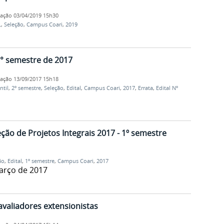
cação
03/04/2019 15h30
L
,
Seleção
,
Campus Coari
,
2019
2° semestre de 2017
cação
13/09/2017 15h18
ntil
,
2º semestre
,
Seleção
,
Edital
,
Campus Coari
,
2017
,
Errata
,
Edital Nº
eção de Projetos Integrais 2017 - 1º semestre
ão
,
Edital
,
1º semestre
,
Campus Coari
,
2017
março de 2017
avaliadores extensionistas