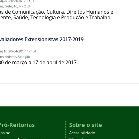
cação
24/04/2017 15h14
tas
,
Seleção
,
PROEX
as de Comunicação, Cultura, Direitos Humanos e
iente, Saúde, Tecnologia e Produção e Trabalho.
valiadores Extensionistas 2017-2019
cação
20/04/2017 17h34
nsionistas
,
Seleção
30 de março a 17 de abril de 2017.
Pró-Reitorias
Sobre o site
Ensino
Acessibilidade