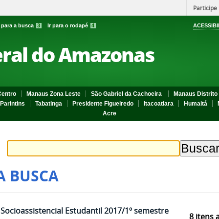
Participe
r para a busca
3
Ir para o rodapé
4
ACESSIBI
eral do Amazonas
entro
Manaus Zona Leste
São Gabriel da Cachoeira
Manaus Distrito 
Parintins
Tabatinga
Presidente Figueiredo
Itacoatiara
Humaitá
Acre
A BUSCA
Socioassistencial Estudantil 2017/1º semestre
8
itens 