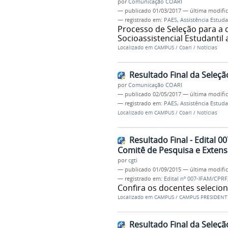
por
Comunicação COARI
—
publicado
01/03/2017
—
última modifi
— registrado em:
PAES
,
Assistência Estuda
Processo de Seleção para a
Socioassistencial Estudantil
Localizado em
CAMPUS
/
Coari
/
Notícias
Resultado Final da Seleç
por
Comunicação COARI
—
publicado
02/05/2017
—
última modifi
— registrado em:
PAES
,
Assistência Estuda
Localizado em
CAMPUS
/
Coari
/
Notícias
Resultado Final - Edital
Comitê de Pesquisa e Exten
por
cgti
—
publicado
01/09/2015
—
última modifi
— registrado em:
Edital nº 007-IFAM/CPRF
Confira os docentes selecio
Localizado em
CAMPUS
/
CAMPUS PRESIDENT
Resultado Final da Seleç