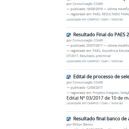
por
Comunicação COARI
—
publicado
18/03/2019
—
última modifi
— registrado em:
PAES
,
RESULTADO FINA
Localizado em
CAMPUS
/
Coari
/
Notícias
Resultado Final do PAES 
por
Comunicação COARI
—
publicado
25/07/2017
—
última modifi
— registrado em:
PAES
,
Assistência Estuda
07/2017
,
Resultado preliminar
Localizado em
CAMPUS
/
Coari
/
Notícias
Edital de processo de sel
por
Comunicação COARI
—
publicado
12/03/2017
— registrado em:
Projetos Integrais
,
Seleç
Edital Nº 03/2017 de 10 de 
Localizado em
CAMPUS
/
Coari
/
Notícias
Resultado final banco de 
por
Milton Barros