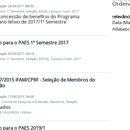
Orden
cação
26/04/2017 08h55
ntil
,
1º Semestre
,
Seleção
,
Edital
,
Campus Coari
,
2017
 concessão de benefício do Programa
relevânc
 ano letivo de 2017/1º Semestre
Data (ma
Alfabeti
ão para o PAES 1º Semestre 2017
cação
02/05/2017 16h18
ntil
,
1º Semestre
,
Seleção
,
EDITAL
,
Campus Coari
,
2017
 007/2015 IFAM/CPRF - Seleção de Membros do
são
cação
17/09/2015 19h09
,
Comitê de Pesquisa e Extensão
,
Membros
,
Seleção
nados
E FIGUEIREDO
/
Editais
ão para o PAES 2019/1