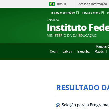
BRASIL
Acesso à informação
Ir para o conteúdo
1
Ir para o menu
2
I
Portal do
Instituto Fed
MINISTÉRIO DA DA EDUCAÇÃO
Manaus C
Coari
Lábrea
Iranduba
Maués
RESULTADO D
Seleção para o Programa 