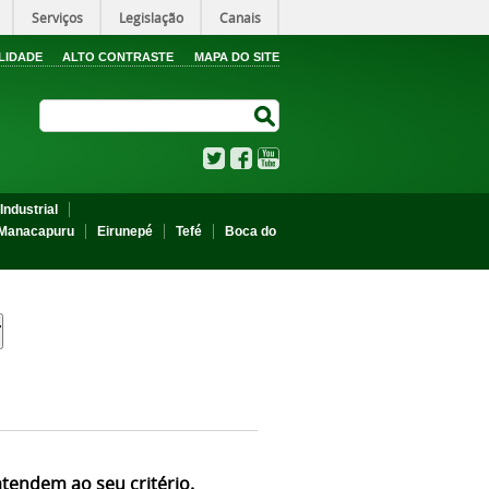
Serviços
Legislação
Canais
LIDADE
ALTO CONTRASTE
MAPA DO SITE
Search Site
Search Site
Twitter
Facebook
YouTube
Industrial
Manacapuru
Eirunepé
Tefé
Boca do
atendem ao seu critério.