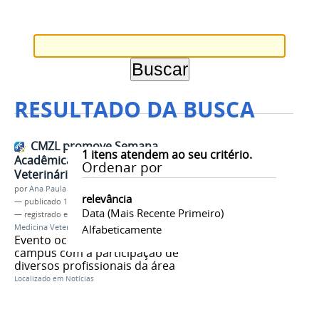
RESULTADO DA BUSCA
CMZL promove Semana
1
itens atendem ao seu critério.
Acadêmica de Medicina
Ordenar por
Veterinária
por
Ana Paula Batista
relevância
—
publicado
11/10/2017
Data (mais Recente Primeiro)
— registrado em:
CMZL
,
Semana Acadêmica de
Medicina Veterinária
Alfabeticamente
Evento ocorrerá no auditório do
campus com a participação de
diversos profissionais da área
Localizado em
Notícias