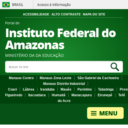
BRASIL
Acesso à informação
ACESSIBILIDADE
ALTO CONTRASTE
MAPA DO SITE
Portal do
Instituto Federal do
Amazonas
MINISTÉRIO DA DA EDUCAÇÃO
Search Site
Sea
Manaus Centro
Manaus Zona Leste
São Gabriel da Cachoeira
Manaus Distrito Industrial
Coari
Lábrea
Iranduba
Maués
Parintins
Tabatinga
Pres
Figueiredo
Itacoatiara
Humaitá
Manacapuru
Eirunepé
Tefé
do Acre