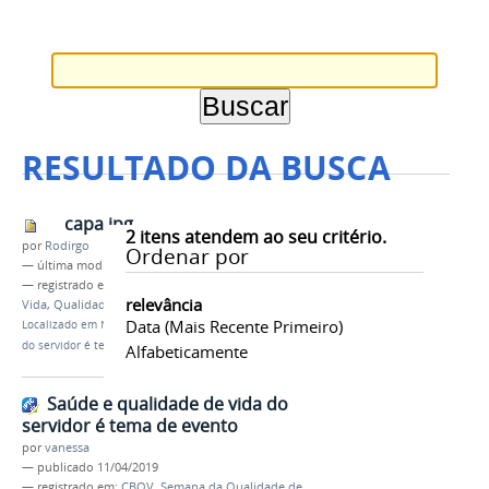
RESULTADO DA BUSCA
capa.jpg
2
itens atendem ao seu critério.
por
Rodirgo
Ordenar por
—
última modificação
11/04/2019 12h49
— registrado em:
CBQV
,
Semana da Qualidade de
relevância
Vida
,
Qualidade de Vida no IFAM
Data (mais Recente Primeiro)
Localizado em
Notícias
/
Saúde e qualidade de vida
do servidor é tema de evento
Alfabeticamente
Saúde e qualidade de vida do
servidor é tema de evento
por
vanessa
—
publicado
11/04/2019
— registrado em:
CBQV
,
Semana da Qualidade de