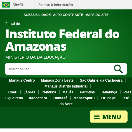
BRASIL
Acesso à informação
ACESSIBILIDADE
ALTO CONTRASTE
MAPA DO SITE
Portal do
Instituto Federal do
Amazonas
MINISTÉRIO DA DA EDUCAÇÃO
Search Site
Sea
Manaus Centro
Manaus Zona Leste
São Gabriel da Cachoeira
Manaus Distrito Industrial
Coari
Lábrea
Iranduba
Maués
Parintins
Tabatinga
Pres
Figueiredo
Itacoatiara
Humaitá
Manacapuru
Eirunepé
Tefé
do Acre