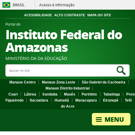
BRASIL
Acesso à informação
ACESSIBILIDADE
ALTO CONTRASTE
MAPA DO SITE
Portal do
Instituto Federal do
Amazonas
MINISTÉRIO DA DA EDUCAÇÃO
Search Site
Sea
Manaus Centro
Manaus Zona Leste
São Gabriel da Cachoeira
Manaus Distrito Industrial
Coari
Lábrea
Iranduba
Maués
Parintins
Tabatinga
Pres
Figueiredo
Itacoatiara
Humaitá
Manacapuru
Eirunepé
Tefé
do Acre