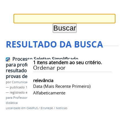
RESULTADO DA BUSCA
Processo Seletivo Simplificado
1
itens atendem ao seu critério.
para professor substituto:
Ordenar por
resultado do sorteio para as
provas de desempenho didático
relevância
por
Comunicação-Eirunepé
Data (mais Recente Primeiro)
—
publicado
17/06/2016
Alfabeticamente
— registrado em:
Processo Seletivo Simplificado
para Professor Substituto
,
Sorteio para prova
didática
Localizado em
CAMPUS
/
Eirunepe
/
Notícias