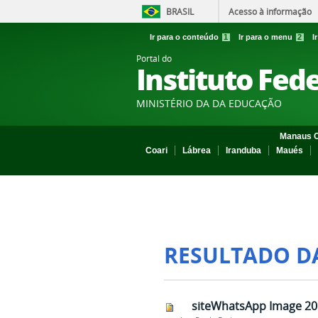
BRASIL
Acesso à informação
Ir para o conteúdo
1
Ir para o menu
2
I
Portal do
Instituto Fed
MINISTÉRIO DA DA EDUCAÇÃO
Manaus C
Coari
Lábrea
Iranduba
Maués
RESULTADO D
siteWhatsApp Image 201