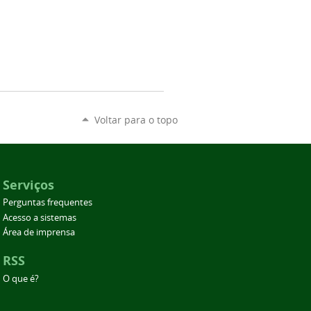
Voltar para o topo
Serviços
Perguntas frequentes
Acesso a sistemas
Área de imprensa
RSS
O que é?