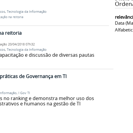
Orden
icos
,
Tecnologia da Informação
relevânc
tação na reitoria
Data (ma
Alfabeti
a reitoria
cação
20/04/2018 07h32
icos
,
Tecnologia da Informação
apacitação e discussão de diversas pautas
práticas de Governança em TI
Informação
,
I Gov TI
s no ranking e demonstra melhor uso dos
strativos e humanos na gestão de TI