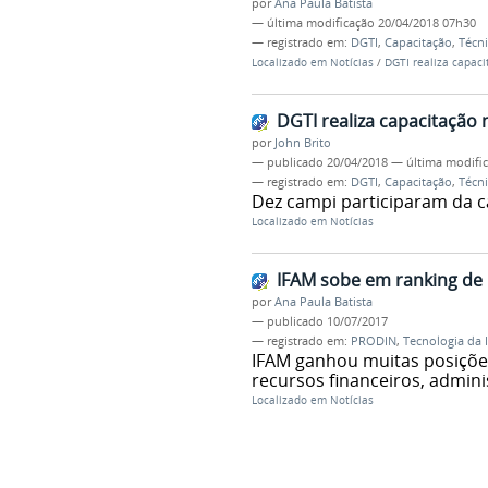
por
Ana Paula Batista
—
última modificação
20/04/2018 07h30
— registrado em:
DGTI
,
Capacitação
,
Técn
Localizado em
Notícias
/
DGTI realiza capaci
DGTI realiza capacitação n
por
John Brito
—
publicado
20/04/2018
—
última modifi
— registrado em:
DGTI
,
Capacitação
,
Técn
Dez campi participaram da c
Localizado em
Notícias
IFAM sobe em ranking de 
por
Ana Paula Batista
—
publicado
10/07/2017
— registrado em:
PRODIN
,
Tecnologia da 
IFAM ganhou muitas posiçõe
recursos financeiros, admini
Localizado em
Notícias