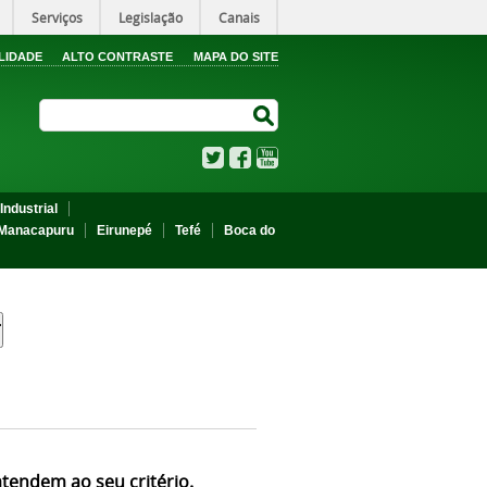
Serviços
Legislação
Canais
LIDADE
ALTO CONTRASTE
MAPA DO SITE
Search Site
Search Site
Twitter
Facebook
YouTube
Industrial
Manacapuru
Eirunepé
Tefé
Boca do
atendem ao seu critério.