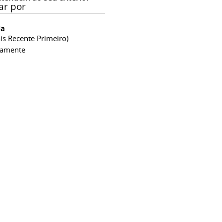
ar por
ia
is Recente Primeiro)
camente