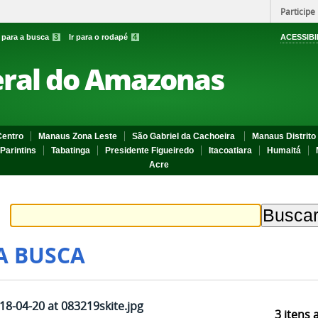
Participe
r para a busca
3
Ir para o rodapé
4
ACESSIBI
eral do Amazonas
entro
Manaus Zona Leste
São Gabriel da Cachoeira
Manaus Distrito 
Parintins
Tabatinga
Presidente Figueiredo
Itacoatiara
Humaitá
Acre
A BUSCA
8-04-20 at 083219skite.jpg
3
itens 