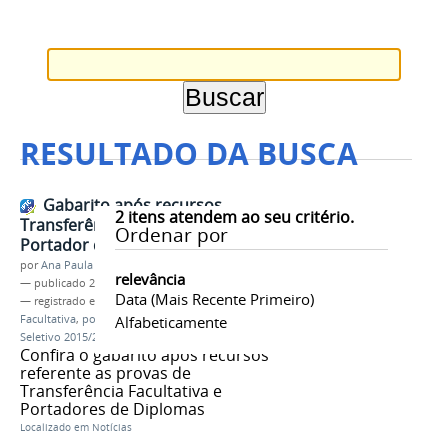
RESULTADO DA BUSCA
Gabarito após recursos
2
itens atendem ao seu critério.
Transferência Facultativa e
Ordenar por
Portador de Diploma
por
Ana Paula Batista
relevância
—
publicado
23/07/2015
Data (mais Recente Primeiro)
— registrado em:
Gabarito
,
Transferência
Facultativa
,
portador de diploma
Alfabeticamente
,
Processo
Seletivo 2015/2
Confira o gabarito após recursos
referente as provas de
Transferência Facultativa e
Portadores de Diplomas
Localizado em
Notícias