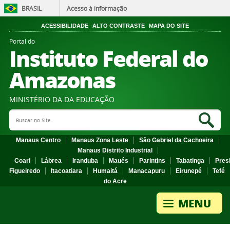
BRASIL
Acesso à informação
ACESSIBILIDADE
ALTO CONTRASTE
MAPA DO SITE
Portal do
Instituto Federal do
Amazonas
MINISTÉRIO DA DA EDUCAÇÃO
Search Site
Sea
Manaus Centro
Manaus Zona Leste
São Gabriel da Cachoeira
Manaus Distrito Industrial
Coari
Lábrea
Iranduba
Maués
Parintins
Tabatinga
Pres
Figueiredo
Itacoatiara
Humaitá
Manacapuru
Eirunepé
Tefé
do Acre