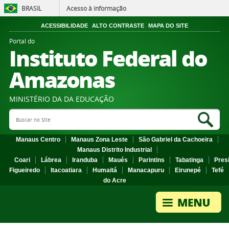
BRASIL
Acesso à informação
ACESSIBILIDADE
ALTO CONTRASTE
MAPA DO SITE
Portal do
Instituto Federal do
Amazonas
MINISTÉRIO DA DA EDUCAÇÃO
Search Site
Sea
Manaus Centro
Manaus Zona Leste
São Gabriel da Cachoeira
Manaus Distrito Industrial
Coari
Lábrea
Iranduba
Maués
Parintins
Tabatinga
Pres
Figueiredo
Itacoatiara
Humaitá
Manacapuru
Eirunepé
Tefé
do Acre