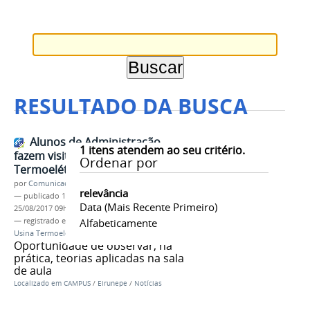
RESULTADO DA BUSCA
Alunos de Administração
1
itens atendem ao seu critério.
fazem visita técnica à Usina
Ordenar por
Termoelétrica de Eirunepé
por
Comunicação-Eirunepé
relevância
—
publicado
17/08/2017
—
última modificação
Data (mais Recente Primeiro)
25/08/2017 09h08
— registrado em:
Campus Eirunepé
Alfabeticamente
,
Visita Técnica
,
Usina Termoelétrica
Oportunidade de observar, na
prática, teorias aplicadas na sala
de aula
Localizado em
CAMPUS
/
Eirunepe
/
Notícias