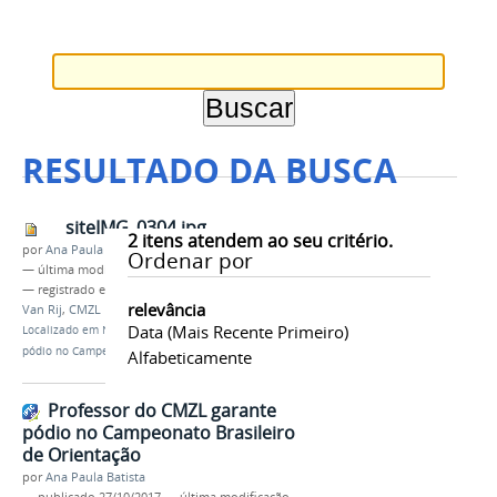
RESULTADO DA BUSCA
siteIMG_0304.jpg
2
itens atendem ao seu critério.
por
Ana Paula Batista
Ordenar por
—
última modificação
27/10/2017 07h13
— registrado em:
Corrida de Orientação
,
Wietse
relevância
Van Rij
,
CMZL
Data (mais Recente Primeiro)
Localizado em
Notícias
/
Professor do CMZL garante
pódio no Campeonato Brasileiro de Orientação
Alfabeticamente
Professor do CMZL garante
pódio no Campeonato Brasileiro
de Orientação
por
Ana Paula Batista
—
publicado
27/10/2017
—
última modificação