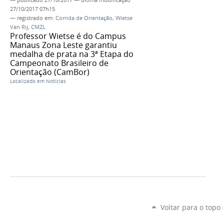
27/10/2017 07h15
— registrado em:
Corrida de Orientação
,
Wietse
Van Rij
,
CMZL
Professor Wietse é do Campus
Manaus Zona Leste garantiu
medalha de prata na 3ª Etapa do
Campeonato Brasileiro de
Orientação (CamBor)
Localizado em
Notícias
Voltar para o topo