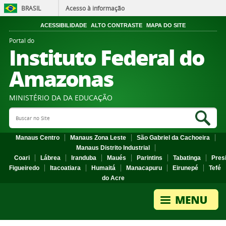
BRASIL
Acesso à informação
ACESSIBILIDADE
ALTO CONTRASTE
MAPA DO SITE
Portal do
Instituto Federal do
Amazonas
MINISTÉRIO DA DA EDUCAÇÃO
Search Site
Sea
Manaus Centro
Manaus Zona Leste
São Gabriel da Cachoeira
Manaus Distrito Industrial
Coari
Lábrea
Iranduba
Maués
Parintins
Tabatinga
Pres
Figueiredo
Itacoatiara
Humaitá
Manacapuru
Eirunepé
Tefé
do Acre