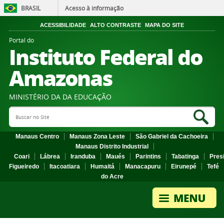
BRASIL
Acesso à informação
ACESSIBILIDADE
ALTO CONTRASTE
MAPA DO SITE
Portal do
Instituto Federal do
Amazonas
MINISTÉRIO DA DA EDUCAÇÃO
Search Site
Sea
Manaus Centro
Manaus Zona Leste
São Gabriel da Cachoeira
Manaus Distrito Industrial
Coari
Lábrea
Iranduba
Maués
Parintins
Tabatinga
Pres
Figueiredo
Itacoatiara
Humaitá
Manacapuru
Eirunepé
Tefé
do Acre