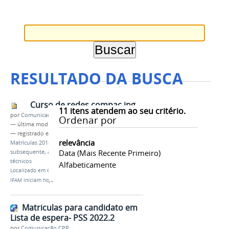
RESULTADO DA BUSCA
Curso de redes compac.jpg
11
itens atendem ao seu critério.
por
Comunicação CPR
Ordenar por
—
última modificação
04/01/2022 11h40
— registrado em:
IFAM
,
campus Parintins
,
relevância
Matrículas 2018/1
,
ano letivo 2022.1
,
integrado
,
Data (mais Recente Primeiro)
subsequente
,
ampla concorrência
,
cotas
,
cursos
técnicos
Alfabeticamente
Localizado em
CAMPUS
/
…
/
Notícias
/
Matrículas do
IFAM iniciam hoje
Matriculas para candidato em
Lista de espera- PSS 2022.2
por
Comunicação CPR