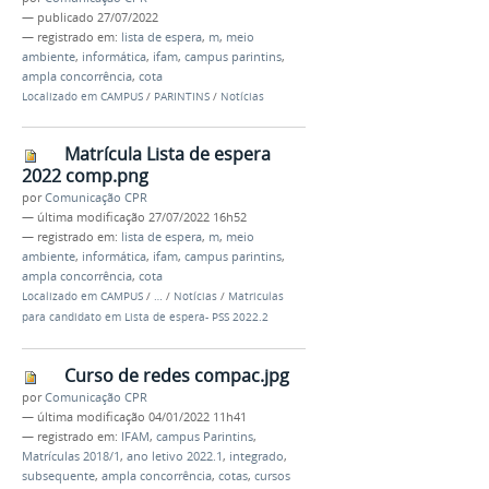
—
publicado
27/07/2022
— registrado em:
lista de espera
,
m
,
meio
ambiente
,
informática
,
ifam
,
campus parintins
,
ampla concorrência
,
cota
Localizado em
CAMPUS
/
PARINTINS
/
Notícias
Matrícula Lista de espera
2022 comp.png
por
Comunicação CPR
—
última modificação
27/07/2022 16h52
— registrado em:
lista de espera
,
m
,
meio
ambiente
,
informática
,
ifam
,
campus parintins
,
ampla concorrência
,
cota
Localizado em
CAMPUS
/
…
/
Notícias
/
Matriculas
para candidato em Lista de espera- PSS 2022.2
Curso de redes compac.jpg
por
Comunicação CPR
—
última modificação
04/01/2022 11h41
— registrado em:
IFAM
,
campus Parintins
,
Matrículas 2018/1
,
ano letivo 2022.1
,
integrado
,
subsequente
,
ampla concorrência
,
cotas
,
cursos