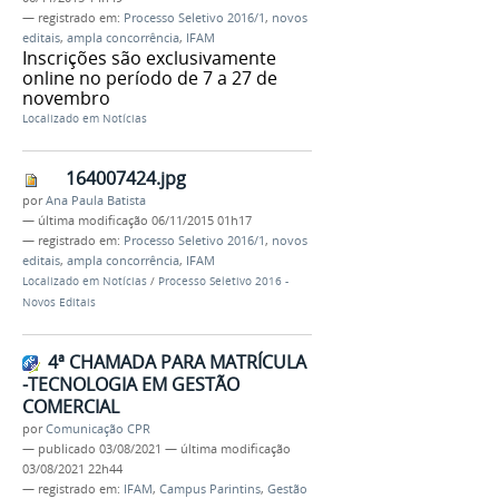
— registrado em:
Processo Seletivo 2016/1
,
novos
editais
,
ampla concorrência
,
IFAM
Inscrições são exclusivamente
online no período de 7 a 27 de
novembro
Localizado em
Notícias
164007424.jpg
por
Ana Paula Batista
—
última modificação
06/11/2015 01h17
— registrado em:
Processo Seletivo 2016/1
,
novos
editais
,
ampla concorrência
,
IFAM
Localizado em
Notícias
/
Processo Seletivo 2016 -
Novos Editais
4ª CHAMADA PARA MATRÍCULA
-TECNOLOGIA EM GESTÃO
COMERCIAL
por
Comunicação CPR
—
publicado
03/08/2021
—
última modificação
03/08/2021 22h44
— registrado em:
IFAM
,
Campus Parintins
,
Gestão