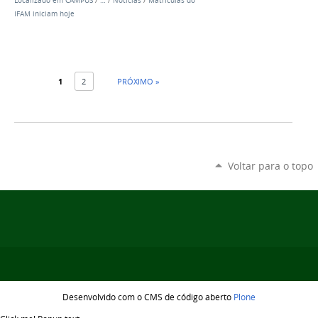
Localizado em
CAMPUS
/
…
/
Notícias
/
Matrículas do
IFAM iniciam hoje
1
2
PRÓXIMO »
Voltar para o topo
Desenvolvido com o CMS de código aberto
Plone