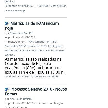
técnicos
Localizado em
CAMPUS
/
…
/
Notícias
/
Matrículas do
IFAM iniciam hoje
Matrículas do IFAM iniciam
hoje
por
Comunicação CPR
—
publicado
04/01/2022
— registrado em:
IFAM
,
campus Parintins
,
Matrículas 2018/1
,
ano letivo 2022.1
,
integrado
,
subsequente
,
ampla concorrência
,
cotas
,
cursos
técnicos
As matrículas são realizadas na
Coordenação de Registro
Acadêmico (CRA) no horário de
8:00 às 11h e de 14:00 às 17:00 h.
Localizado em
CAMPUS
/
PARINTINS
/
Notícias
Processo Seletivo 2016 - Novos
Editais
por
Ana Paula Batista
—
publicado
06/11/2015
—
última modificação
06/11/2015 14h49