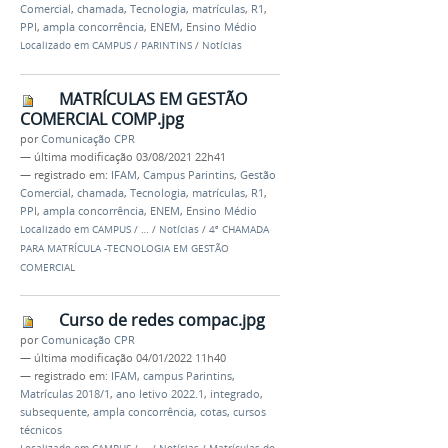
Comercial
,
chamada
,
Tecnologia
,
matrículas
,
R1
,
PPI
,
ampla concorrência
,
ENEM
,
Ensino Médio
Localizado em
CAMPUS
/
PARINTINS
/
Notícias
MATRÍCULAS EM GESTÃO
COMERCIAL COMP.jpg
por
Comunicação CPR
—
última modificação
03/08/2021 22h41
— registrado em:
IFAM
,
Campus Parintins
,
Gestão
Comercial
,
chamada
,
Tecnologia
,
matrículas
,
R1
,
PPI
,
ampla concorrência
,
ENEM
,
Ensino Médio
Localizado em
CAMPUS
/
…
/
Notícias
/
4ª CHAMADA
PARA MATRÍCULA -TECNOLOGIA EM GESTÃO
COMERCIAL
Curso de redes compac.jpg
por
Comunicação CPR
—
última modificação
04/01/2022 11h40
— registrado em:
IFAM
,
campus Parintins
,
Matrículas 2018/1
,
ano letivo 2022.1
,
integrado
,
subsequente
,
ampla concorrência
,
cotas
,
cursos
técnicos