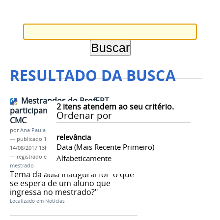
RESULTADO DA BUSCA
Mestrandos do ProfEPT
2
itens atendem ao seu critério.
participam de aula inaugural no
Ordenar por
CMC
por
Ana Paula Batista
relevância
—
publicado
14/08/2017
—
última modificação
Data (mais Recente Primeiro)
14/08/2017 13h31
— registrado em:
ProfEPT
Alfabeticamente
,
aula inaugural
,
mestrado
Tema da aula inaugural foi "o que
se espera de um aluno que
ingressa no mestrado?"
Localizado em
Notícias