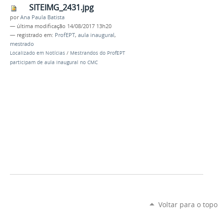
SITEIMG_2431.jpg
por
Ana Paula Batista
—
última modificação
14/08/2017 13h20
— registrado em:
ProfEPT
,
aula inaugural
,
mestrado
Localizado em
Notícias
/
Mestrandos do ProfEPT
participam de aula inaugural no CMC
Voltar para o topo