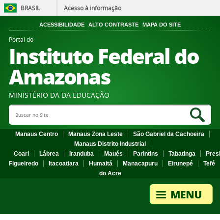
BRASIL
Acesso à informação
ACESSIBILIDADE
ALTO CONTRASTE
MAPA DO SITE
Portal do
Instituto Federal do
Amazonas
MINISTÉRIO DA DA EDUCAÇÃO
Search Site
Sea
Manaus Centro
Manaus Zona Leste
São Gabriel da Cachoeira
Manaus Distrito Industrial
Coari
Lábrea
Iranduba
Maués
Parintins
Tabatinga
Pres
Figueiredo
Itacoatiara
Humaitá
Manacapuru
Eirunepé
Tefé
do Acre