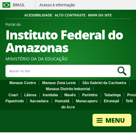
BRASIL
Acesso à informação
ACESSIBILIDADE
ALTO CONTRASTE
MAPA DO SITE
Portal do
Instituto Federal do
Amazonas
MINISTÉRIO DA DA EDUCAÇÃO
Search Site
Sea
Manaus Centro
Manaus Zona Leste
São Gabriel da Cachoeira
Manaus Distrito Industrial
Coari
Lábrea
Iranduba
Maués
Parintins
Tabatinga
Pres
Figueiredo
Itacoatiara
Humaitá
Manacapuru
Eirunepé
Tefé
do Acre