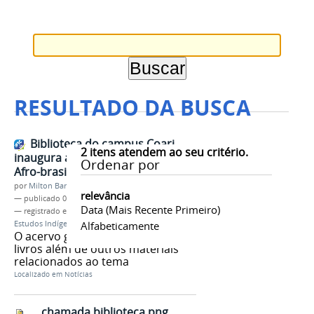
RESULTADO DA BUSCA
Biblioteca do campus Coari
2
itens atendem ao seu critério.
inaugura alas voltadas ao estudo
Ordenar por
Afro-brasileiro e Indígena
por
Milton Barros
relevância
—
publicado
01/08/2017
Data (mais Recente Primeiro)
— registrado em:
campus Coari
,
Biblioteca
,
Estudos Indígenas
,
Alfabeticamente
Afro-brasileiro
O acervo gira em torno de 300
livros além de outros materiais
relacionados ao tema
Localizado em
Notícias
chamada biblioteca.png