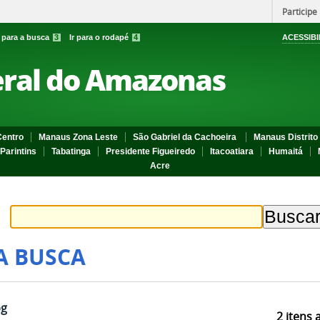
Participe
r para a busca
3
Ir para o rodapé
4
ACESSIBI
eral do Amazonas
entro
Manaus Zona Leste
São Gabriel da Cachoeira
Manaus Distrito 
Parintins
Tabatinga
Presidente Figueiredo
Itacoatiara
Humaitá
Acre
A BUSCA
pg
2
itens 