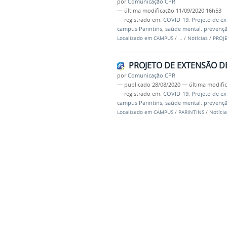
por
Comunicação CPR
—
última modificação
11/09/2020 16h53
— registrado em:
COVID-19
,
Projeto de e
campus Parintins
,
saúde mental
,
prevenç
Localizado em
CAMPUS
/
…
/
Notícias
/
PROJ
PROJETO DE EXTENSÃO D
por
Comunicação CPR
—
publicado
28/08/2020
—
última modifi
— registrado em:
COVID-19
,
Projeto de e
campus Parintins
,
saúde mental
,
prevenç
Localizado em
CAMPUS
/
PARINTINS
/
Notícia