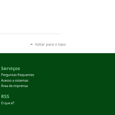
Voltar para o topo
Serviços
Perguntas frequentes
Acesso a sistemas
Área de imprensa
RSS
O que é?