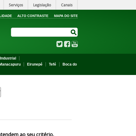
Serviços
Legislação
Canais
LIDADE
ALTO CONTRASTE
MAPA DO SITE
Search Site
Search Site
Twitter
Facebook
YouTube
Industrial
Manacapuru
Eirunepé
Tefé
Boca do
atendem ao seu critério.