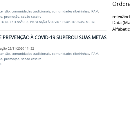
Orden
xtensão
,
comunidades tradicionais
,
comunidades ribeirinhas
,
IFAM
,
relevânc
ão
,
promoção
,
sabão caseiro
Data (ma
ETO DE EXTENSÃO DE PREVENÇÃO À COVID-19 SUPEROU SUAS METAS
Alfabeti
E PREVENÇÃO À COVID-19 SUPEROU SUAS METAS
cação
23/11/2020 11h32
xtensão
,
comunidades tradicionais
,
comunidades ribeirinhas
,
IFAM
,
ão
,
promoção
,
sabão caseiro
s