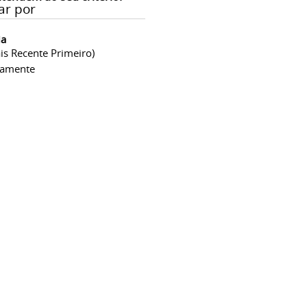
ar por
ia
is Recente Primeiro)
camente