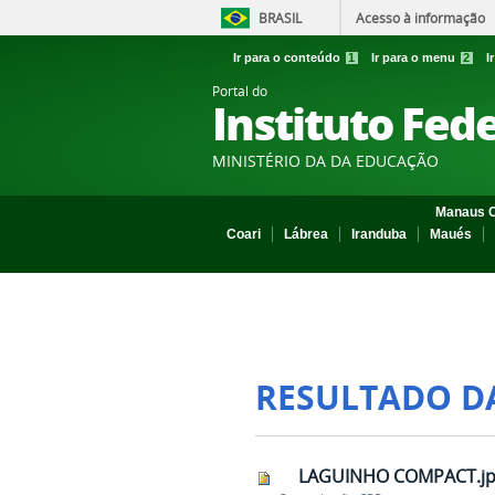
BRASIL
Acesso à informação
Ir para o conteúdo
1
Ir para o menu
2
I
Portal do
Instituto Fed
MINISTÉRIO DA DA EDUCAÇÃO
Manaus C
Coari
Lábrea
Iranduba
Maués
RESULTADO D
LAGUINHO COMPACT.j