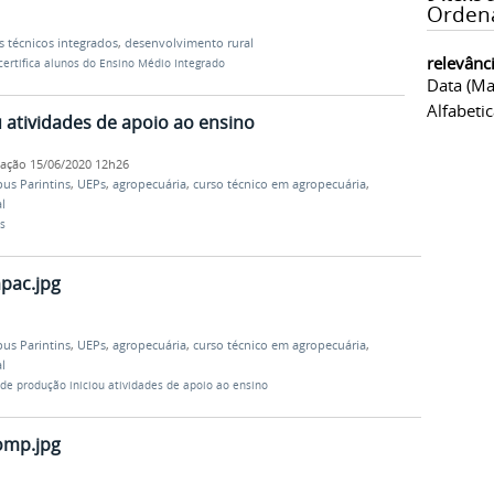
Orden
s técnicos integrados
,
desenvolvimento rural
relevânc
certifica alunos do Ensino Médio Integrado
Data (ma
Alfabeti
 atividades de apoio ao ensino
cação
15/06/2020 12h26
us Parintins
,
UEPs
,
agropecuária
,
curso técnico em agropecuária
,
l
s
pac.jpg
us Parintins
,
UEPs
,
agropecuária
,
curso técnico em agropecuária
,
l
 de produção iniciou atividades de apoio ao ensino
omp.jpg