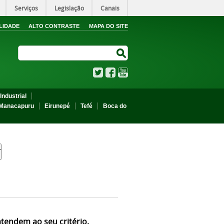
Serviços
Legislação
Canais
LIDADE
ALTO CONTRASTE
MAPA DO SITE
Search Site
Search Site
Twitter
Facebook
YouTube
Industrial
Manacapuru
Eirunepé
Tefé
Boca do
atendem ao seu critério.