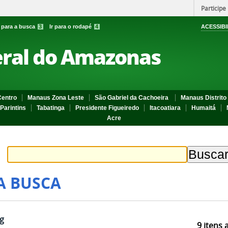
Participe
r para a busca
3
Ir para o rodapé
4
ACESSIBI
eral do Amazonas
entro
Manaus Zona Leste
São Gabriel da Cachoeira
Manaus Distrito 
Parintins
Tabatinga
Presidente Figueiredo
Itacoatiara
Humaitá
Acre
A BUSCA
g
9
itens 