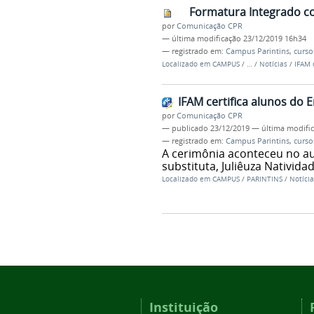
Formatura Integrado c
por
Comunicação CPR
—
última modificação
23/12/2019 16h34
— registrado em:
Campus Parintins
,
curso
Localizado em
CAMPUS
/
…
/
Notícias
/
IFAM 
IFAM certifica alunos do 
por
Comunicação CPR
—
publicado
23/12/2019
—
última modifi
— registrado em:
Campus Parintins
,
curso
A cerimônia aconteceu no audi
substituta, Juliêuza Natividad
Localizado em
CAMPUS
/
PARINTINS
/
Notícia
Instituição