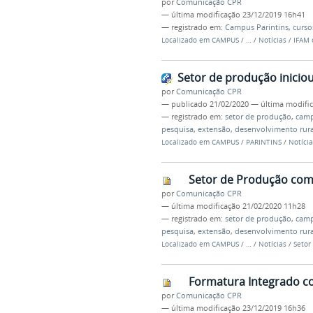
por
Comunicação CPR
—
última modificação
23/12/2019 16h41
— registrado em:
Campus Parintins
,
curso
Localizado em
CAMPUS
/
…
/
Notícias
/
IFAM 
Setor de produção iniciou
por
Comunicação CPR
—
publicado
21/02/2020
—
última modifi
— registrado em:
setor de produção
,
camp
pesquisa
,
extensão
,
desenvolvimento rura
Localizado em
CAMPUS
/
PARINTINS
/
Notícia
Setor de Produção com
por
Comunicação CPR
—
última modificação
21/02/2020 11h28
— registrado em:
setor de produção
,
camp
pesquisa
,
extensão
,
desenvolvimento rura
Localizado em
CAMPUS
/
…
/
Notícias
/
Setor
Formatura Integrado c
por
Comunicação CPR
—
última modificação
23/12/2019 16h36