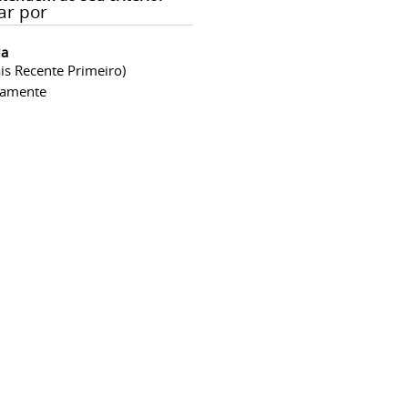
ar por
ia
is Recente Primeiro)
camente