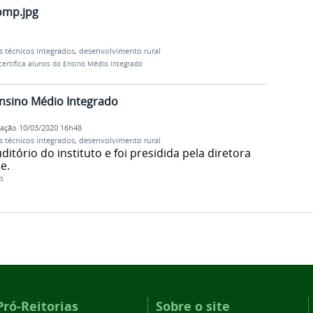
omp.jpg
s técnicos integrados
,
desenvolvimento rural
certifica alunos do Ensino Médio Integrado
Ensino Médio Integrado
cação
10/03/2020 16h48
s técnicos integrados
,
desenvolvimento rural
tório do instituto e foi presidida pela diretora
e.
s
Pró-Reitorias
Sobre o site