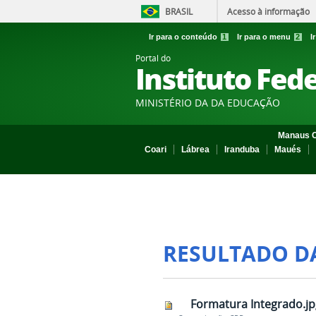
BRASIL
Acesso à informação
Ir para o conteúdo
1
Ir para o menu
2
I
Portal do
Instituto Fed
MINISTÉRIO DA DA EDUCAÇÃO
Manaus C
Coari
Lábrea
Iranduba
Maués
RESULTADO D
Formatura Integrado.jp