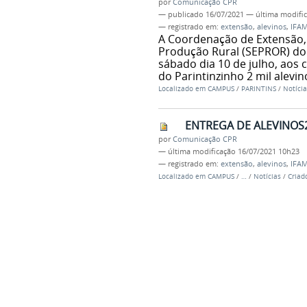
por
Comunicação CPR
—
publicado
16/07/2021
—
última modifi
— registrado em:
extensão
,
alevinos
,
IFA
A Coordenação de Extensão, 
Produção Rural (SEPROR) d
sábado dia 10 de julho, aos
do Parintinzinho 2 mil alevin
Localizado em
CAMPUS
/
PARINTINS
/
Notícia
ENTREGA DE ALEVINOS2
por
Comunicação CPR
—
última modificação
16/07/2021 10h23
— registrado em:
extensão
,
alevinos
,
IFA
Localizado em
CAMPUS
/
…
/
Notícias
/
Criad