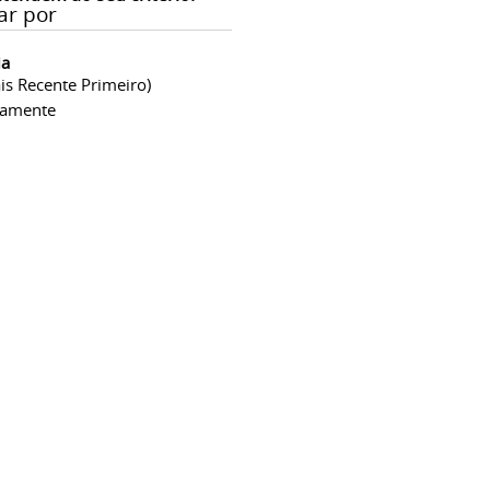
ar por
ia
is Recente Primeiro)
camente