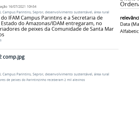
Orden
cação
16/07/2021 10h54
M
,
Campus Parintins
,
Sepror
,
desenvolvimento sustentável
,
área rural
do IFAM Campus Parintins e a Secretaria de
relevânc
o Estado do Amazonas/IDAM entregaram, no
Data (ma
 criadores de peixes da Comunidade de Santa Maria
Alfabeti
os
s
 comp.jpg
M
,
Campus Parintins
,
Sepror
,
desenvolvimento sustentável
,
área rural
ores de peixes do Parintinzinho receberam 2 mil alevinos