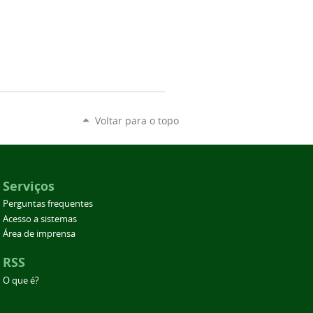
Voltar para o topo
Serviços
Perguntas frequentes
Acesso a sistemas
Área de imprensa
RSS
O que é?