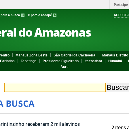
Participe
r para a busca
3
Ir para o rodapé
4
ACESSIBI
eral do Amazonas
entro
Manaus Zona Leste
São Gabriel da Cachoeira
Manaus Distrito 
Parintins
Tabatinga
Presidente Figueiredo
Itacoatiara
Humaitá
Acre
A BUSCA
rintinzinho receberam 2 mil alevinos
2
itens 