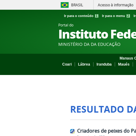
BRASIL
Acesso à informação
Ir para o conteúdo
1
Ir para o menu
2
I
Portal do
Instituto Fed
MINISTÉRIO DA DA EDUCAÇÃO
Manaus C
Coari
Lábrea
Iranduba
Maués
RESULTADO D
Criadores de peixes do Pa