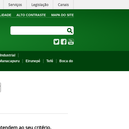
Serviços
Legislação
Canais
LIDADE
ALTO CONTRASTE
MAPA DO SITE
Search Site
Search Site
Twitter
Facebook
YouTube
Industrial
Manacapuru
Eirunepé
Tefé
Boca do
atendem ao seu critério.