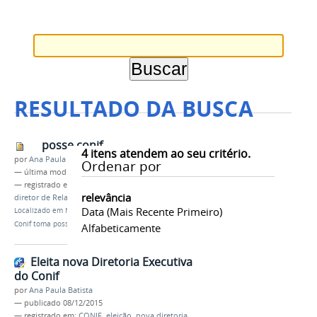
RESULTADO DA BUSCA
posse conif
4
itens atendem ao seu critério.
por
Ana Paula Batista
Ordenar por
—
última modificação
17/02/2016 15h36
— registrado em:
Conif
,
posse
,
Antonio Venâncio
,
relevância
diretor de Relações Institucionais
Data (mais Recente Primeiro)
Localizado em
Notícias
/
Nova Diretoria Executiva do
Conif toma posse
Alfabeticamente
Eleita nova Diretoria Executiva
do Conif
por
Ana Paula Batista
—
publicado
08/12/2015
— registrado em:
CONIF
,
eleição
,
nova diretoria
,