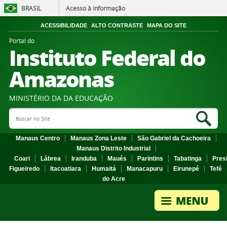
BRASIL
Acesso à informação
ACESSIBILIDADE
ALTO CONTRASTE
MAPA DO SITE
Portal do
Instituto Federal do
Amazonas
MINISTÉRIO DA DA EDUCAÇÃO
Search Site
Sea
Manaus Centro
Manaus Zona Leste
São Gabriel da Cachoeira
Manaus Distrito Industrial
Coari
Lábrea
Iranduba
Maués
Parintins
Tabatinga
Pres
Figueiredo
Itacoatiara
Humaitá
Manacapuru
Eirunepé
Tefé
do Acre