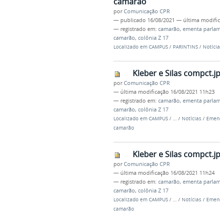
camarão
por
Comunicação CPR
—
publicado
16/08/2021
—
última modifi
— registrado em:
camarão
,
ementa parlam
camarão
,
colônia Z 17
Localizado em
CAMPUS
/
PARINTINS
/
Notícia
Kleber e Silas compct.j
por
Comunicação CPR
—
última modificação
16/08/2021 11h23
— registrado em:
camarão
,
ementa parlam
camarão
,
colônia Z 17
Localizado em
CAMPUS
/
…
/
Notícias
/
Emend
camarão
Kleber e Silas compct.j
por
Comunicação CPR
—
última modificação
16/08/2021 11h24
— registrado em:
camarão
,
ementa parlam
camarão
,
colônia Z 17
Localizado em
CAMPUS
/
…
/
Notícias
/
Emend
camarão