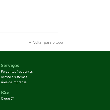
Voltar para o topo
Serviços
Perguntas frequentes
Acesso a sistemas
Área de imprensa
RSS
O que é?