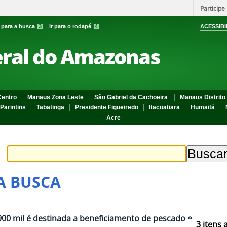
Participe
r para a busca
3
Ir para o rodapé
4
ACESSIBI
eral do Amazonas
entro
Manaus Zona Leste
São Gabriel da Cachoeira
Manaus Distrito 
Parintins
Tabatinga
Presidente Figueiredo
Itacoatiara
Humaitá
Acre
A BUSCA
0 mil é destinada a beneficiamento de pescado e
3
itens 