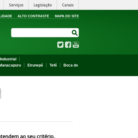
Serviços
Legislação
Canais
LIDADE
ALTO CONTRASTE
MAPA DO SITE
Search Site
Search Site
Twitter
Facebook
YouTube
Industrial
Manacapuru
Eirunepé
Tefé
Boca do
atendem ao seu critério.