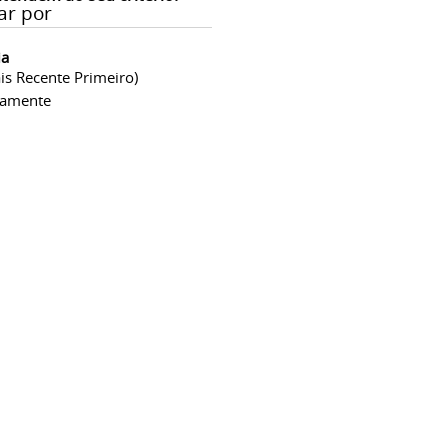
ar por
ia
is Recente Primeiro)
camente