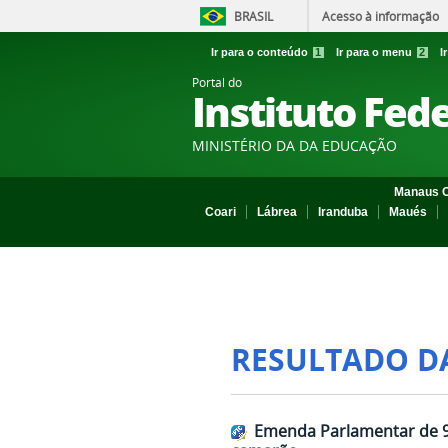
BRASIL
Acesso à informação
Ir para o conteúdo
1
Ir para o menu
2
I
Portal do
Instituto Fed
MINISTÉRIO DA DA EDUCAÇÃO
Manaus C
Coari
Lábrea
Iranduba
Maués
RESULTADO D
Emenda Parlamentar de 90