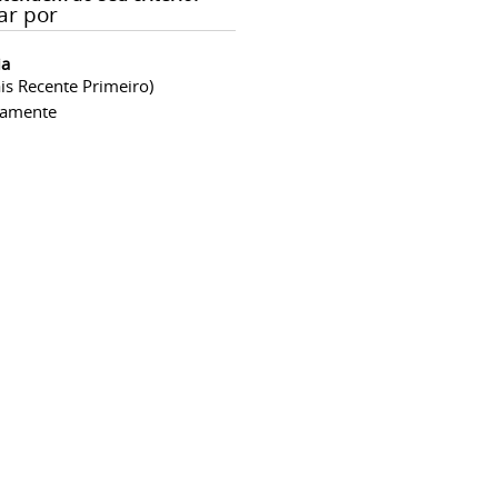
ar por
ia
is Recente Primeiro)
camente