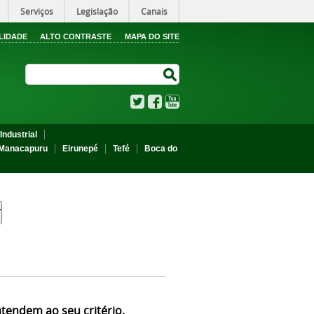
Serviços
Legislação
Canais
LIDADE
ALTO CONTRASTE
MAPA DO SITE
Search Site
Search Site
Twitter
Facebook
YouTube
Industrial
Manacapuru
Eirunepé
Tefé
Boca do
atendem ao seu critério.