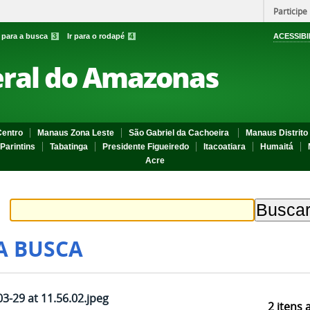
Participe
r para a busca
3
Ir para o rodapé
4
ACESSIBI
eral do Amazonas
entro
Manaus Zona Leste
São Gabriel da Cachoeira
Manaus Distrito 
Parintins
Tabatinga
Presidente Figueiredo
Itacoatiara
Humaitá
Acre
A BUSCA
-29 at 11.56.02.jpeg
2
itens 