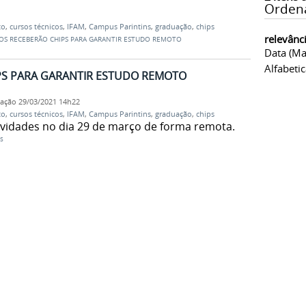
Orden
to
,
cursos técnicos
,
IFAM
,
Campus Parintins
,
graduação
,
chips
relevânc
OS RECEBERÃO CHIPS PARA GARANTIR ESTUDO REMOTO
Data (ma
Alfabeti
PS PARA GARANTIR ESTUDO REMOTO
cação
29/03/2021 14h22
to
,
cursos técnicos
,
IFAM
,
Campus Parintins
,
graduação
,
chips
atividades no dia 29 de março de forma remota.
s