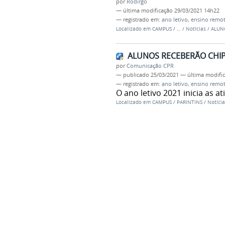
por
Rodirgo
—
última modificação
29/03/2021 14h22
— registrado em:
ano letivo
,
ensino remo
Localizado em
CAMPUS
/
…
/
Notícias
/
ALUN
ALUNOS RECEBERÃO CHI
por
Comunicação CPR
—
publicado
25/03/2021
—
última modifi
— registrado em:
ano letivo
,
ensino remo
O ano letivo 2021 inicia as 
Localizado em
CAMPUS
/
PARINTINS
/
Notícia