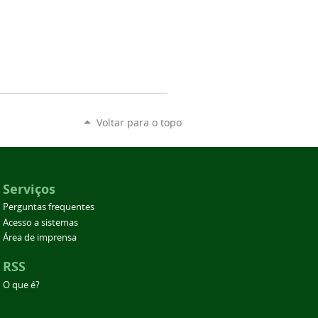
Voltar para o topo
Serviços
Perguntas frequentes
Acesso a sistemas
Área de imprensa
RSS
O que é?