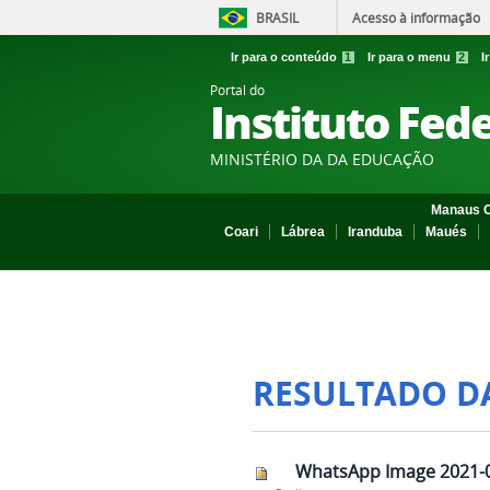
BRASIL
Acesso à informação
Ir para o conteúdo
1
Ir para o menu
2
I
Portal do
Instituto Fed
MINISTÉRIO DA DA EDUCAÇÃO
Manaus C
Coari
Lábrea
Iranduba
Maués
RESULTADO D
WhatsApp Image 2021-03