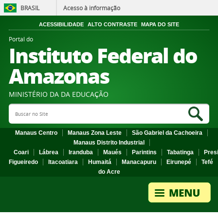
BRASIL
Acesso à informação
ACESSIBILIDADE
ALTO CONTRASTE
MAPA DO SITE
Portal do
Instituto Federal do
Amazonas
MINISTÉRIO DA DA EDUCAÇÃO
Search Site
Sea
Manaus Centro
Manaus Zona Leste
São Gabriel da Cachoeira
Manaus Distrito Industrial
Coari
Lábrea
Iranduba
Maués
Parintins
Tabatinga
Pres
Figueiredo
Itacoatiara
Humaitá
Manacapuru
Eirunepé
Tefé
do Acre