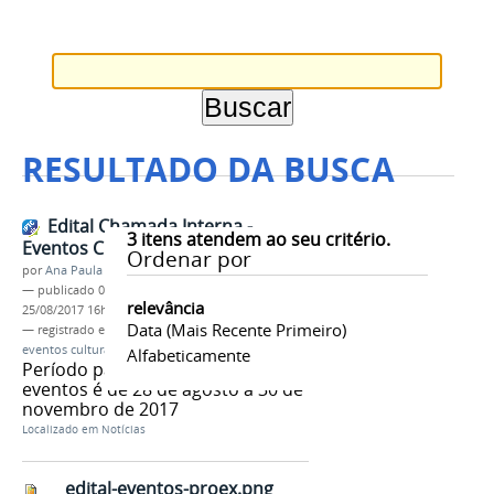
RESULTADO DA BUSCA
Edital Chamada Interna -
3
itens atendem ao seu critério.
Eventos Culturais
Ordenar por
por
Ana Paula Batista
—
publicado
05/07/2017
—
última modificação
relevância
25/08/2017 16h07
Data (mais Recente Primeiro)
— registrado em:
PROEX
,
IFAM
,
Edital nº003/2017
,
eventos culturais
Alfabeticamente
Período para realização de
eventos é de 28 de agosto a 30 de
novembro de 2017
Localizado em
Notícias
edital-eventos-proex.png