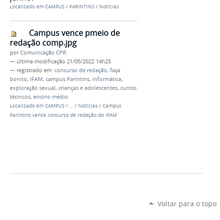
Localizado em
CAMPUS
/
PARINTINS
/
Notícias
Campus vence pmeio de
redação comp.jpg
por
Comunicação CPR
—
última modificação
21/05/2022 14h25
— registrado em:
concurso de redação
,
faça
bonito
,
IFAM
,
campus Parintins
,
informática
,
exploração sexual
,
crianças e adolescentes
,
cuross
técnicos
,
ensino médio
Localizado em
CAMPUS
/
…
/
Notícias
/
Campus
Parintins vence concurso de redação do IFAM
Voltar para o topo