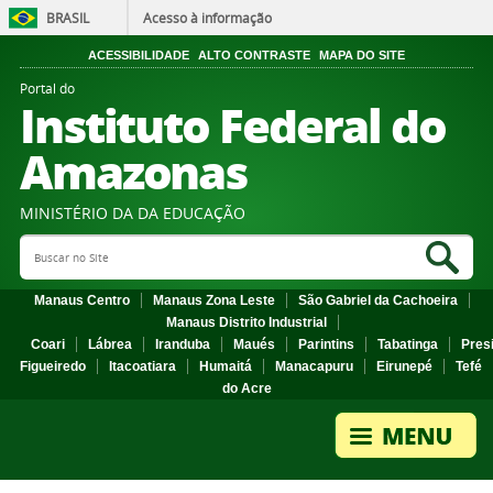
BRASIL
Acesso à informação
ACESSIBILIDADE
ALTO CONTRASTE
MAPA DO SITE
Portal do
Instituto Federal do
Amazonas
MINISTÉRIO DA DA EDUCAÇÃO
Search Site
Sea
Manaus Centro
Manaus Zona Leste
São Gabriel da Cachoeira
Manaus Distrito Industrial
Coari
Lábrea
Iranduba
Maués
Parintins
Tabatinga
Pres
Figueiredo
Itacoatiara
Humaitá
Manacapuru
Eirunepé
Tefé
do Acre