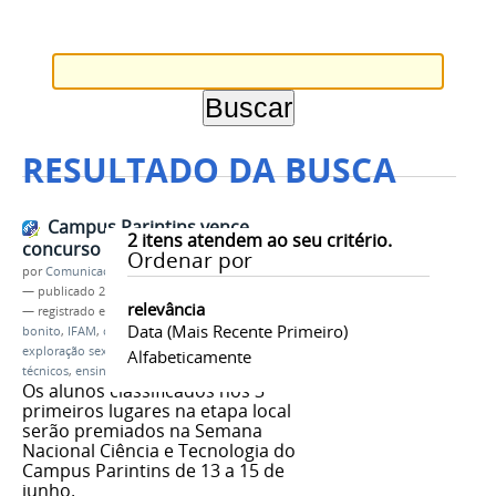
RESULTADO DA BUSCA
Campus Parintins vence
2
itens atendem ao seu critério.
concurso de redação do IFAM
Ordenar por
por
Comunicação CPR
—
publicado
21/05/2022
relevância
— registrado em:
concurso de redação
,
faça
Data (mais Recente Primeiro)
bonito
,
IFAM
,
campus Parintins
,
informática
,
exploração sexual
,
crianças e adolescentes
,
cuross
Alfabeticamente
técnicos
,
ensino médio
Os alunos classificados nos 3
primeiros lugares na etapa local
serão premiados na Semana
Nacional Ciência e Tecnologia do
Campus Parintins de 13 a 15 de
junho.