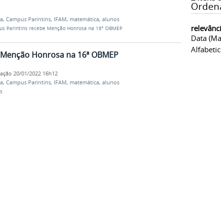
Orden
a
,
Campus Parintins
,
IFAM
,
matemática
,
alunos
relevânc
s Parintins recebe Menção Honrosa na 16ª OBMEP
Data (ma
Alfabeti
e Menção Honrosa na 16ª OBMEP
cação
20/01/2022 16h12
a
,
Campus Parintins
,
IFAM
,
matemática
,
alunos
s