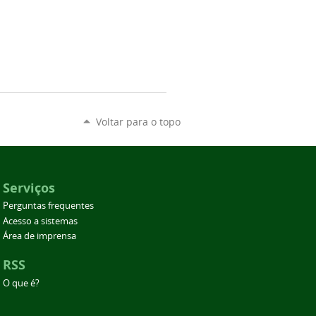
Voltar para o topo
Serviços
Perguntas frequentes
Acesso a sistemas
Área de imprensa
RSS
O que é?