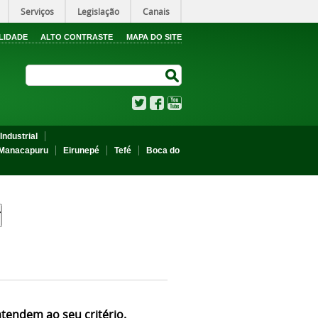
Serviços
Legislação
Canais
LIDADE
ALTO CONTRASTE
MAPA DO SITE
Search Site
Search Site
Twitter
Facebook
YouTube
Industrial
Manacapuru
Eirunepé
Tefé
Boca do
atendem ao seu critério.