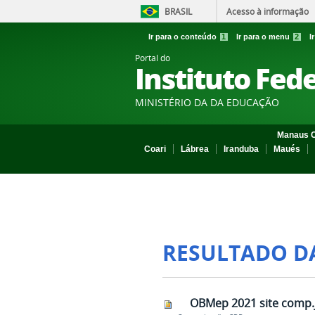
BRASIL
Acesso à informação
Ir para o conteúdo
1
Ir para o menu
2
I
Portal do
Instituto Fed
MINISTÉRIO DA DA EDUCAÇÃO
Manaus C
Coari
Lábrea
Iranduba
Maués
RESULTADO D
OBMep 2021 site comp.