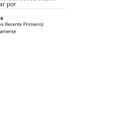
ar por
ia
is Recente Primeiro)
camente