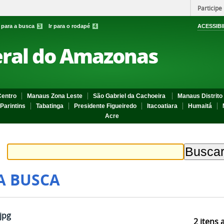
Participe
r para a busca
3
Ir para o rodapé
4
ACESSIBI
eral do Amazonas
entro
Manaus Zona Leste
São Gabriel da Cachoeira
Manaus Distrito 
Parintins
Tabatinga
Presidente Figueiredo
Itacoatiara
Humaitá
Acre
A BUSCA
jpg
2
itens 