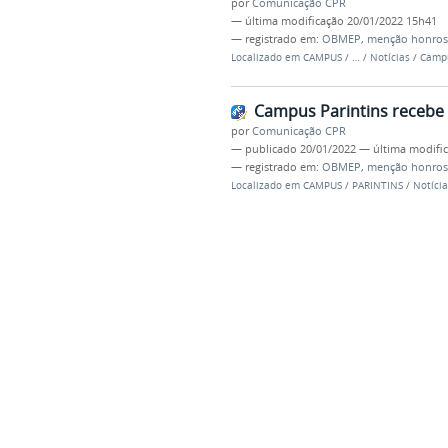
por
Comunicação CPR
—
última modificação
20/01/2022 15h41
— registrado em:
OBMEP
,
menção honros
Localizado em
CAMPUS
/
…
/
Notícias
/
Campu
Campus Parintins receb
por
Comunicação CPR
—
publicado
20/01/2022
—
última modifi
— registrado em:
OBMEP
,
menção honros
Localizado em
CAMPUS
/
PARINTINS
/
Notícia