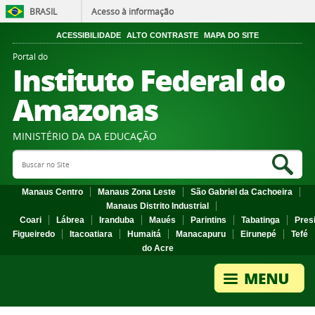
BRASIL
Acesso à informação
ACESSIBILIDADE
ALTO CONTRASTE
MAPA DO SITE
Portal do
Instituto Federal do
Amazonas
MINISTÉRIO DA DA EDUCAÇÃO
Search Site
Sea
Manaus Centro
Manaus Zona Leste
São Gabriel da Cachoeira
Manaus Distrito Industrial
Coari
Lábrea
Iranduba
Maués
Parintins
Tabatinga
Pres
Figueiredo
Itacoatiara
Humaitá
Manacapuru
Eirunepé
Tefé
do Acre