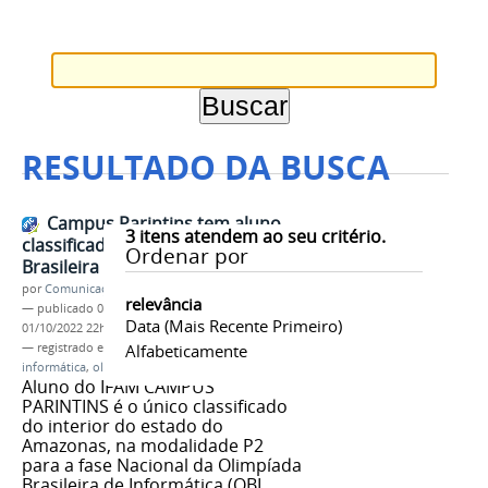
RESULTADO DA BUSCA
Campus Parintins tem aluno
3
itens atendem ao seu critério.
classificado para Olimpíada
Ordenar por
Brasileira de Informática
por
Comunicação CPR
relevância
—
publicado
01/10/2022
—
última modificação
Data (mais Recente Primeiro)
01/10/2022 22h15
— registrado em:
I
,
Alfabeticamente
IFAM
,
Campus Parintins
,
informática
,
olimpíada
Aluno do IFAM CAMPUS
PARINTINS é o único classificado
do interior do estado do
Amazonas, na modalidade P2
para a fase Nacional da Olimpíada
Brasileira de Informática (OBI