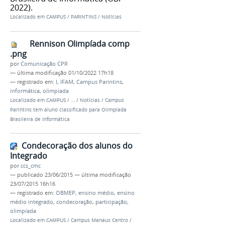
2022).
Localizado em
CAMPUS
/
PARINTINS
/
Notícias
Rennison Olimpíada comp
.png
por
Comunicação CPR
—
última modificação
01/10/2022 17h18
— registrado em:
I
,
IFAM
,
Campus Parintins
,
informática
,
olimpíada
Localizado em
CAMPUS
/
…
/
Notícias
/
Campus
Parintins tem aluno classificado para Olimpíada
Brasileira de Informática
Condecoração dos alunos do
Integrado
por
ccs_cmc
—
publicado
23/06/2015
—
última modificação
23/07/2015 16h16
— registrado em:
OBMEP
,
ensino médio
,
ensino
médio integrado
,
condecoração
,
participação
,
olimpíada
Localizado em
CAMPUS
/
Campus Manaus Centro
/