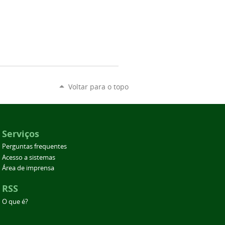
Voltar para o topo
Serviços
Perguntas frequentes
Acesso a sistemas
Área de imprensa
RSS
O que é?