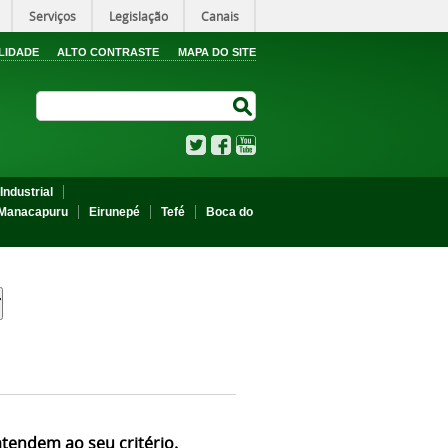
Serviços
Legislação
Canais
LIDADE
ALTO CONTRASTE
MAPA DO SITE
Search Site
Search Site
Twitter
Facebook
YouTube
Industrial
Manacapuru
Eirunepé
Tefé
Boca do
atendem ao seu critério.