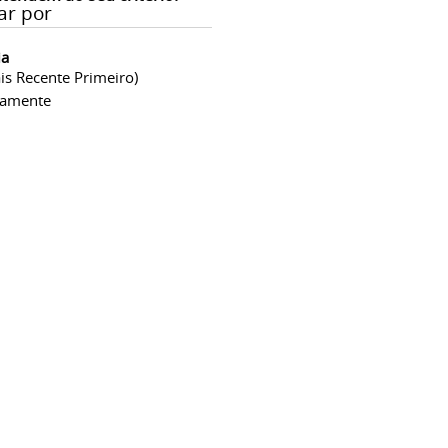
ar por
ia
is Recente Primeiro)
camente