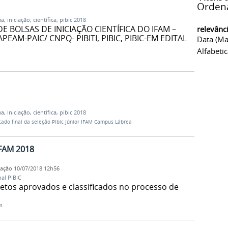
Orden
ma
,
iniciação
,
científica
,
pibic 2018
 BOLSAS DE INICIAÇÃO CIENTÍFICA DO IFAM –
relevânc
FAPEAM-PAIC/ CNPQ- PIBITI, PIBIC, PIBIC-EM EDITAL
Data (ma
Alfabeti
ma
,
iniciação
,
científica
,
pibic 2018
tado final da seleção Pibic Júnior IFAM Campus Lábrea
IFAM 2018
cação
10/07/2018 12h56
al PIBIC
jetos aprovados e classificados no processo de
s