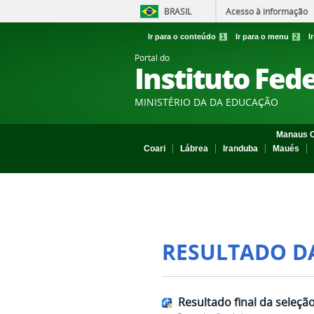
BRASIL
Acesso à informação
Ir para o conteúdo
1
Ir para o menu
2
I
Portal do
Instituto Fed
MINISTÉRIO DA DA EDUCAÇÃO
Manaus C
Coari
Lábrea
Iranduba
Maués
RESULTADO D
Resultado final da seleçã