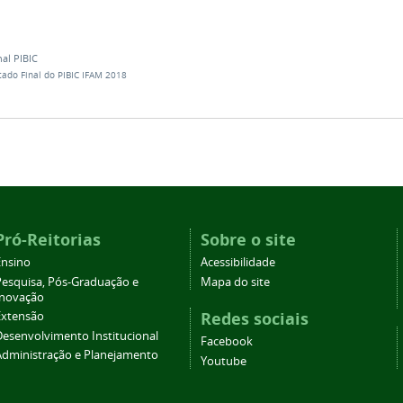
al PIBIC
tado Final do PIBIC IFAM 2018
Pró-Reitorias
Sobre o site
Ensino
Acessibilidade
Pesquisa, Pós-Graduação e
Mapa do site
Inovação
Redes sociais
Extensão
Desenvolvimento Institucional
Facebook
Administração e Planejamento
Youtube