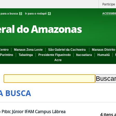
Participe
r para a busca
3
Ir para o rodapé
4
ACESSIBI
eral do Amazonas
entro
Manaus Zona Leste
São Gabriel da Cachoeira
Manaus Distrito 
Parintins
Tabatinga
Presidente Figueiredo
Itacoatiara
Humaitá
Acre
A BUSCA
o Pibic Júnior IFAM Campus Lábrea
4
itens 