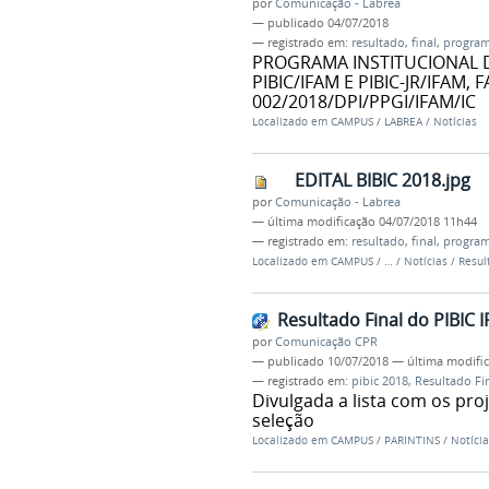
por
Comunicação - Labrea
—
publicado
04/07/2018
— registrado em:
resultado
,
final
,
progra
PROGRAMA INSTITUCIONAL DE
PIBIC/IFAM E PIBIC-JR/IFAM, 
002/2018/DPI/PPGI/IFAM/IC
Localizado em
CAMPUS
/
LABREA
/
Notícias
EDITAL BIBIC 2018.jpg
por
Comunicação - Labrea
—
última modificação
04/07/2018 11h44
— registrado em:
resultado
,
final
,
progra
Localizado em
CAMPUS
/
…
/
Notícias
/
Resul
Resultado Final do PIBIC 
por
Comunicação CPR
—
publicado
10/07/2018
—
última modifi
— registrado em:
pibic 2018
,
Resultado Fin
Divulgada a lista com os pro
seleção
Localizado em
CAMPUS
/
PARINTINS
/
Notícia