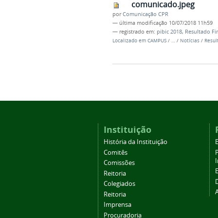
comunicado.jpeg
por
Comunicação CPR
—
última modificação
10/07/2018 11h59
— registrado em:
pibic 2018
,
Resultado Fin
Localizado em
CAMPUS
/
…
/
Notícias
/
Resul
Instituição
História da Instituição
Comitês
Comissões
Reitoria
Colegiados
Reitoria
Imprensa
Procuradoria