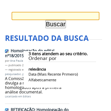
RESULTADO DA BUSCA
Homologação do edital
3
itens atendem ao seu critério.
nº18/2015 professor pesquisador
Ordenar por
por
Ana Paula Batista
—
publicado
21/07/2015
relevância
— registrado em:
edital nº18/2015
,
professor
Data (mais Recente Primeiro)
pesquisador
,
proen
,
homologação
A Comissão do Edital 18/2015
Alfabeticamente
divulga a relação de candidatos
homologados após a primeira
análise documental.
Localizado em
Editais
RETIFICAÇÃO: Homologação do