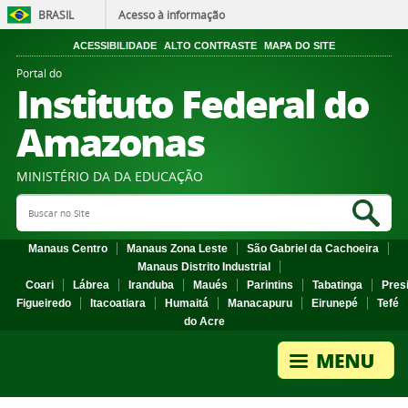
BRASIL
Acesso à informação
ACESSIBILIDADE
ALTO CONTRASTE
MAPA DO SITE
Portal do
Instituto Federal do
Amazonas
MINISTÉRIO DA DA EDUCAÇÃO
Search Site
Sea
Manaus Centro
Manaus Zona Leste
São Gabriel da Cachoeira
Manaus Distrito Industrial
Coari
Lábrea
Iranduba
Maués
Parintins
Tabatinga
Pres
Figueiredo
Itacoatiara
Humaitá
Manacapuru
Eirunepé
Tefé
do Acre