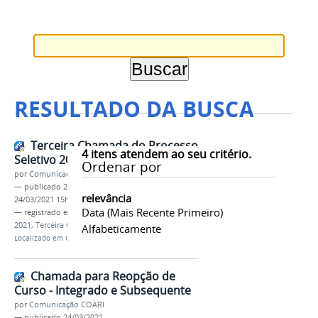
RESULTADO DA BUSCA
Terceira Chamada do Processo
4
itens atendem ao seu critério.
Seletivo 2021 - 1
Ordenar por
por
Comunicação COARI
—
publicado
24/03/2021
—
última modificação
relevância
24/03/2021 15h30
Data (mais Recente Primeiro)
— registrado em:
processo seletivo
,
ps
,
coari
,
2021
,
Terceira Chamada
Alfabeticamente
Localizado em
CAMPUS
/
Coari
/
Notícias
Chamada para Reopção de
Curso - Integrado e Subsequente
por
Comunicação COARI
—
publicado
24/03/2021