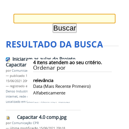
RESULTADO DA BUSCA
Iniciaram as aulas do Projeto
4
itens atendem ao seu critério.
Capacitar 4.0
Ordenar por
por
Comunicação CPR
—
publicado
15/06/2021
—
última modificação
relevância
15/06/2021 20h27
Data (mais Recente Primeiro)
— registrado em:
CAPACITAR 4.0
,
FAEPI
,
IFAM
,
Denso Industrial da Amazônia
,
informática
,
Alfabeticamente
internet
,
rede de computadores
Localizado em
CAMPUS
/
PARINTINS
/
Notícias
Capacitar 4.0 comp.jpg
por
Comunicação CPR
—
última modificação
15/06/2021 20h18