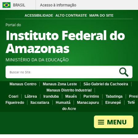
BRASIL
Acesso à informação
ACESSIBILIDADE
ALTO CONTRASTE
MAPA DO SITE
Portal do
Instituto Federal do
Amazonas
MINISTÉRIO DA DA EDUCAÇÃO
Search Site
Sea
Manaus Centro
Manaus Zona Leste
São Gabriel da Cachoeira
Manaus Distrito Industrial
Coari
Lábrea
Iranduba
Maués
Parintins
Tabatinga
Pres
Figueiredo
Itacoatiara
Humaitá
Manacapuru
Eirunepé
Tefé
do Acre