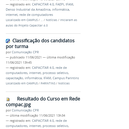
— registrado em:
CAPACITAR 4.0
,
FAEPI
,
IFAM
,
Denso Industrial da Amazônia
,
informática
,
internet
,
rede de computadores
Localizado em
CAMPUS
/
…
/
Notícias
/
Iniciaram as
aulas do Projeto Capacitar 4.0
Classificação dos candidatos
por turma
por
Comunicação CPR
—
publicado
11/06/2021
—
última modificação
11/06/2021 13h45
— registrado em:
CAPACITAR 4.0
,
rede de
computadores
,
internet
,
processo seletivo
,
capacitação
,
informática
,
IFAM
,
Campus Parintins
Localizado em
CAMPUS
/
PARINTINS
/
Notícias
Resultado do Curso em Rede
compac.jpg
por
Comunicação CPR
—
última modificação
11/06/2021 13h34
— registrado em:
CAPACITAR 4.0
,
rede de
computadores
,
internet
,
processo seletivo
,