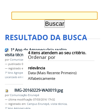
RESULTADO DA BUSCA
1º Ano de Agropecuária realiza
4
itens atendem ao seu critério.
visita técnica
Ordenar por
por
Comunicação-Eirunepé
—
publicado
07/03/2016
relevância
— registrado em:
Campus Eirunepé
,
visita técnica
,
Data (mais Recente Primeiro)
1º Ano Agropecuária
Localizado em
CAMPUS
/
Eirunepe
/
Notícias
Alfabeticamente
IMG-20160229-WA0019.jpg
por
Comunicação-Eirunepé
—
última modificação
07/03/2016 17h32
— registrado em:
Campus Eirunepé
,
visita técnica
,
1º Ano Agropecuária