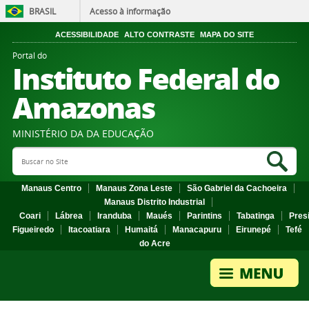
BRASIL
Acesso à informação
ACESSIBILIDADE
ALTO CONTRASTE
MAPA DO SITE
Portal do
Instituto Federal do
Amazonas
MINISTÉRIO DA DA EDUCAÇÃO
Search Site
Sea
Manaus Centro
Manaus Zona Leste
São Gabriel da Cachoeira
Manaus Distrito Industrial
Coari
Lábrea
Iranduba
Maués
Parintins
Tabatinga
Pres
Figueiredo
Itacoatiara
Humaitá
Manacapuru
Eirunepé
Tefé
do Acre