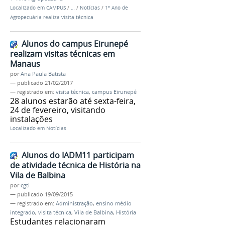
Localizado em
CAMPUS
/
…
/
Notícias
/
1º Ano de
Agropecuária realiza visita técnica
Alunos do campus Eirunepé
realizam visitas técnicas em
Manaus
por
Ana Paula Batista
—
publicado
21/02/2017
— registrado em:
visita técnica
,
campus Eirunepé
28 alunos estarão até sexta-feira,
24 de fevereiro, visitando
instalações
Localizado em
Notícias
Alunos do IADM11 participam
de atividade técnica de História na
Vila de Balbina
por
cgti
—
publicado
19/09/2015
— registrado em:
Administração
,
ensino médio
integrado
,
visita técnica
,
Vila de Balbina
,
História
Estudantes relacionaram