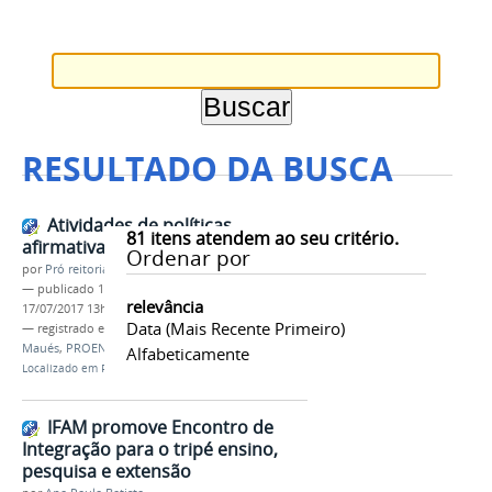
RESULTADO DA BUSCA
Atividades de políticas
81
itens atendem ao seu critério.
afirmativas em Maués
Ordenar por
por
Pró reitoria de Ensino
—
publicado
17/07/2017
—
última modificação
relevância
17/07/2017 13h03
Data (mais Recente Primeiro)
— registrado em:
políticas afirmativas
,
Campus
Maués
,
PROEN
,
Educação do Campo
Alfabeticamente
Localizado em
PRÓ-REITORIAS
/
Ensino
/
Notícias
IFAM promove Encontro de
Integração para o tripé ensino,
pesquisa e extensão