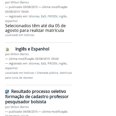
por
Milton Barros
—
publicado
03/08/2015
—
última modificação
03/08/2015 15h04
— registrado em:
Idiomas
,
EaD
,
PROEN
,
inglês
,
espanhol
Selecionados têm até dia 05 de
agosto para realizar matrícula
Localizado em
Notícias
Inglês e Espanhol
por
Milton Barros
—
última modificação
03/08/2015 15h04
— registrado em:
Idiomas
,
EaD
,
PROEN
,
inglês
,
espanhol
Localizado em
Notícias
/
Chamada pública: Matrícula
para curso de idiomas
Resultado processo seletivo
formação de cadastro professor
pesquisador bolsista
por
Milton Barros
—
publicado
04/08/2015
—
última modificação