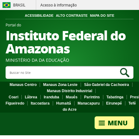
BRASIL
Acesso à informação
ACESSIBILIDADE
ALTO CONTRASTE
MAPA DO SITE
Portal do
Instituto Federal do
Amazonas
MINISTÉRIO DA DA EDUCAÇÃO
Search Site
Sea
Manaus Centro
Manaus Zona Leste
São Gabriel da Cachoeira
Manaus Distrito Industrial
Coari
Lábrea
Iranduba
Maués
Parintins
Tabatinga
Pres
Figueiredo
Itacoatiara
Humaitá
Manacapuru
Eirunepé
Tefé
do Acre