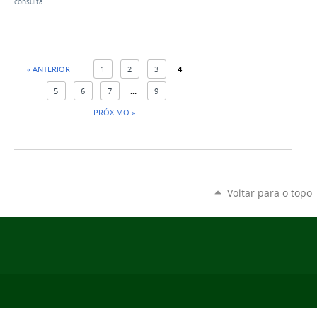
consulta
« ANTERIOR
1
2
3
4
5
6
7
...
9
PRÓXIMO »
Voltar para o topo