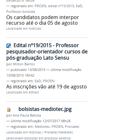
05/08/2015 16h28
— registrado em:
PROEN
,
edital nº15/2015
,
EaD
,
Professor bolsista
Os candidatos podem interpor
recurso até o dia 05 de agosto
Localizado em
Notícias
Edital nº19/2015 - Professor
pesquisador-orientador cursos de
pós-graduação Lato Sensu
por
Milton Barros
—
publicado
13/08/2015
—
última modificação
13/08/2015 16h42
— registrado em:
EaD
,
PROEN
As inscrições vão até 19 de agosto
Localizado em
Editais
bolsistas-mediotec.jpg
por
Ana Paula Batista
—
última modificação
12/07/2017 08h26
— registrado em:
Mediotec
,
PROEN
,
Pronatec
Localizado em
Notícias
/
Pronatec/Mediotec
selecionam bolsistas em processo seletivo