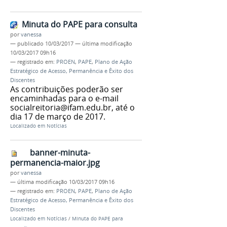
Minuta do PAPE para consulta
por
vanessa
—
publicado
10/03/2017
—
última modificação
10/03/2017 09h16
— registrado em:
PROEN
,
PAPE
,
Plano de Ação
Estratégico de Acesso, Permanência e Êxito dos
Discentes
As contribuições poderão ser
encaminhadas para o e-mail
socialreitoria@ifam.edu.br, até o
dia 17 de março de 2017.
Localizado em
Notícias
banner-minuta-
permanencia-maior.jpg
por
vanessa
—
última modificação
10/03/2017 09h16
— registrado em:
PROEN
,
PAPE
,
Plano de Ação
Estratégico de Acesso, Permanência e Êxito dos
Discentes
Localizado em
Notícias
/
Minuta do PAPE para