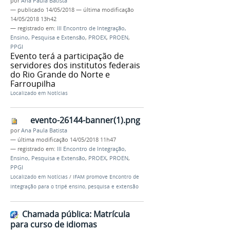
por
Ana Paula Batista
—
publicado
14/05/2018
—
última modificação
14/05/2018 13h42
— registrado em:
III Encontro de Integração,
Ensino, Pesquisa e Extensão
,
PROEX
,
PROEN
,
PPGI
Evento terá a participação de
servidores dos institutos federais
do Rio Grande do Norte e
Farroupilha
Localizado em
Notícias
evento-26144-banner(1).png
por
Ana Paula Batista
—
última modificação
14/05/2018 11h47
— registrado em:
III Encontro de Integração,
Ensino, Pesquisa e Extensão
,
PROEX
,
PROEN
,
PPGI
Localizado em
Notícias
/
IFAM promove Encontro de
Integração para o tripé ensino, pesquisa e extensão
Chamada pública: Matrícula
para curso de idiomas