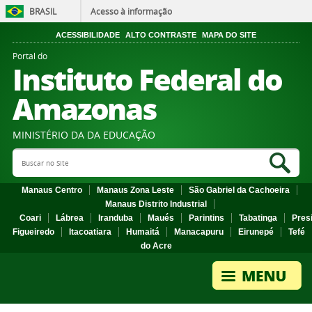
BRASIL
Acesso à informação
ACESSIBILIDADE
ALTO CONTRASTE
MAPA DO SITE
Portal do
Instituto Federal do
Amazonas
MINISTÉRIO DA DA EDUCAÇÃO
Search Site
Sea
Manaus Centro
Manaus Zona Leste
São Gabriel da Cachoeira
Manaus Distrito Industrial
Coari
Lábrea
Iranduba
Maués
Parintins
Tabatinga
Pres
Figueiredo
Itacoatiara
Humaitá
Manacapuru
Eirunepé
Tefé
do Acre