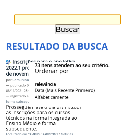
RESULTADO DA BUSCA
Inscrições para o ano letivo
73
itens atendem ao seu critério.
2022.1 prosseguem até o dia 21
Ordenar por
de novembro
por
Comunicação CPR
relevância
—
publicado
08/11/2021
—
última modificação
Data (mais Recente Primeiro)
08/11/2021 23h15
— registrado em:
cursos técnicos
Alfabeticamente
,
forma interada
,
forma subsequente
,
IFAM
,
Campus Parintins
Prosseguem até o dia 21/11/2021
as inscrições para os cursos
técnicos na forma integrada ao
Ensino Médio e forma
subsequente.
Localizado em
CAMPUS
/
PARINTINS
/
Notícias