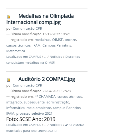
Medalhas na Olimpíada
Internacional comp.jpg
por
Comunicação CPR
—
última modificação
13/12/2022 19h21
— registrado em:
medalhas
,
OIMSF
,
bronze
,
cursos técnicos
,
IFAM
,
Campus Parintins
,
Matematica
Localizado em
CAMPUS
/
…
/
Notícias
/
Discentes
conquistam medalhas na OIMSFl
Auditório 2 COMPAC.jpg
por
Comunicação CPR
—
última modificação
22/04/2021 17h23
— registrado em:
4ª CHAMADA
,
cursos técnicos
,
integrado
,
subsequente
,
administração
,
informática
,
meio ambiente
,
campus Parintins
,
IFAM
,
processo seletivo 2021
Foto: SCSE Ano: 2019
Localizado em
CAMPUS
/
…
/
Notícias
/
4ª CHAMADA -
matrículas para Ano Letivo 2021.1