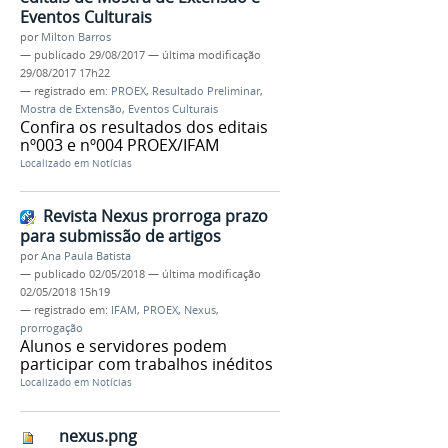
Eventos Culturais
por
Milton Barros
—
publicado
29/08/2017
—
última modificação
29/08/2017 17h22
— registrado em:
PROEX
,
Resultado Preliminar
,
Mostra de Extensão
,
Eventos Culturais
Confira os resultados dos editais
nº003 e nº004 PROEX/IFAM
Localizado em
Notícias
Revista Nexus prorroga prazo
para submissão de artigos
por
Ana Paula Batista
—
publicado
02/05/2018
—
última modificação
02/05/2018 15h19
— registrado em:
IFAM
,
PROEX
,
Nexus
,
prorrogação
Alunos e servidores podem
participar com trabalhos inéditos
Localizado em
Notícias
nexus.png