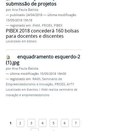
submissão de projetos
por
Ana Paula Batista
—
publicado
24/04/2018
—
última modificação
15/05/2018 15h18
— registrado em:
IFAM
,
PROEX
,
PIBEX
PIBEX 2018 concederá 160 bolsas
para docentes e discentes
Localizado em
Editais
enquadramento esquerdo-2
(1).jpg
por
Ana Paula Batista
—
última modificação
15/05/2018 16h00
— registrado em:
RAMI
,
Seminário de
Empreendedorismo e Inovação
,
PROEX
,
AYTY
Localizado em
Eventos
/
IFAM realiza seminário de
inovação e empreendedorismo
1
2
3
4
5
6
7