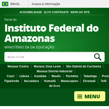
BRASIL
Acesso à informação
ACESSIBILIDADE
ALTO CONTRASTE
MAPA DO SITE
Portal do
Instituto Federal do
Amazonas
MINISTÉRIO DA DA EDUCAÇÃO
Search Site
Sea
Manaus Centro
Manaus Zona Leste
São Gabriel da Cachoeira
Manaus Distrito Industrial
Coari
Lábrea
Iranduba
Maués
Parintins
Tabatinga
Pres
Figueiredo
Itacoatiara
Humaitá
Manacapuru
Eirunepé
Tefé
do Acre