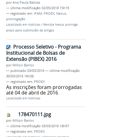
por
Ana Paula Batista
—
última modificação
02/05/2018 15h19
— registrado em:
IFAM
,
PROEX
,
Nexus
,
prorrogação
Localizado em
Notícias
/
Revista Nexus prorroga
prazo para submissão de artigos
Processo Seletivo - Programa
Institucional de Bolsas de
Extensão (PIBEX) 2016
por
Milton Barros
—
publicado
03/03/2016
—
última modificação
30/03/2016 16h38
— registrado em:
PROEX
As inscrições foram prorrogadas
até 04 de abril de 2016
Localizado em
Notícias
178470111.jpg
por
Milton Barros
—
última modificação
03/03/2016 18h57
— registrado em:
PROEX