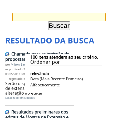
RESULTADO DA BUSCA
Chamada para submissão de
100
itens atendem ao seu critério.
propostas - PIBEX 2017
Ordenar por
por
Milton Barros
—
publicado
27/03/2017
—
última modificação
relevância
09/05/2017 08h23
Data (mais Recente Primeiro)
— registrado em:
PIBEX
,
2017
,
PROEX
Serão disponibilizadas 80 bolsas
Alfabeticamente
de extensão. Confira segunda
alteração ao edital
Localizado em
Notícias
Resultados preliminares dos
editais de Mostra de Extensão e