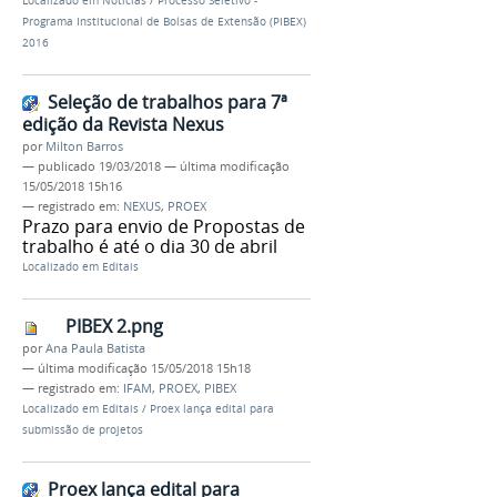
Localizado em
Notícias
/
Processo Seletivo -
Programa Institucional de Bolsas de Extensão (PIBEX)
2016
Seleção de trabalhos para 7ª
edição da Revista Nexus
por
Milton Barros
—
publicado
19/03/2018
—
última modificação
15/05/2018 15h16
— registrado em:
NEXUS
,
PROEX
Prazo para envio de Propostas de
trabalho é até o dia 30 de abril
Localizado em
Editais
PIBEX 2.png
por
Ana Paula Batista
—
última modificação
15/05/2018 15h18
— registrado em:
IFAM
,
PROEX
,
PIBEX
Localizado em
Editais
/
Proex lança edital para
submissão de projetos
Proex lança edital para