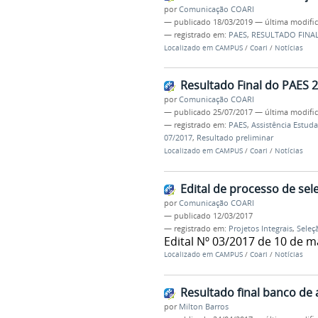
por
Comunicação COARI
—
publicado
18/03/2019
—
última modifi
— registrado em:
PAES
,
RESULTADO FINA
Localizado em
CAMPUS
/
Coari
/
Notícias
Resultado Final do PAES 
por
Comunicação COARI
—
publicado
25/07/2017
—
última modifi
— registrado em:
PAES
,
Assistência Estuda
07/2017
,
Resultado preliminar
Localizado em
CAMPUS
/
Coari
/
Notícias
Edital de processo de sel
por
Comunicação COARI
—
publicado
12/03/2017
— registrado em:
Projetos Integrais
,
Seleç
Edital Nº 03/2017 de 10 de 
Localizado em
CAMPUS
/
Coari
/
Notícias
Resultado final banco de 
por
Milton Barros