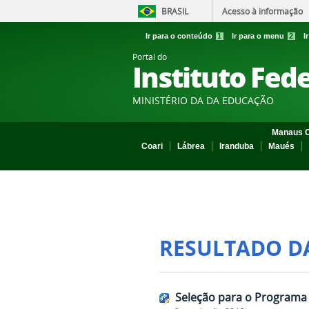
BRASIL
Acesso à informação
Ir para o conteúdo
1
Ir para o menu
2
I
Portal do
Instituto Fed
MINISTÉRIO DA DA EDUCAÇÃO
Manaus C
Coari
Lábrea
Iranduba
Maués
RESULTADO D
Seleção para o Programa 