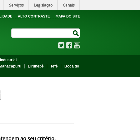
Serviços
Legislação
Canais
LIDADE
ALTO CONTRASTE
MAPA DO SITE
Search Site
Search Site
Twitter
Facebook
YouTube
Industrial
Manacapuru
Eirunepé
Tefé
Boca do
atendem ao seu critério.