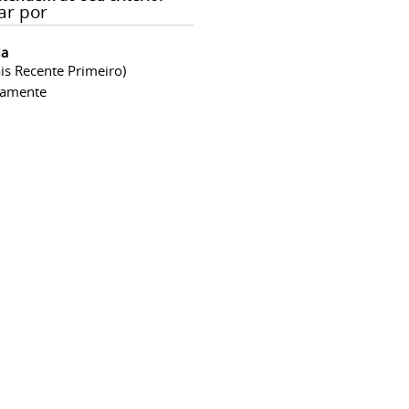
ar por
ia
is Recente Primeiro)
camente