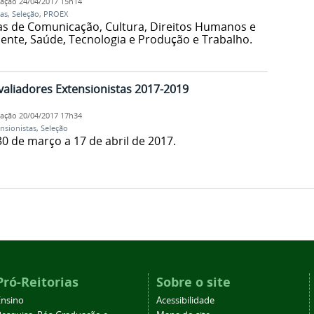
cação
24/04/2017 15h14
tas
,
Seleção
,
PROEX
as de Comunicação, Cultura, Direitos Humanos e
iente, Saúde, Tecnologia e Produção e Trabalho.
valiadores Extensionistas 2017-2019
cação
20/04/2017 17h34
nsionistas
,
Seleção
30 de março a 17 de abril de 2017.
Pró-Reitorias
Sobre o site
Ensino
Acessibilidade