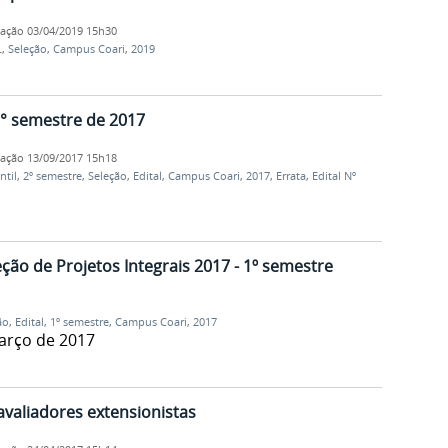
cação
03/04/2019 15h30
L
,
Seleção
,
Campus Coari
,
2019
2° semestre de 2017
cação
13/09/2017 15h18
ntil
,
2º semestre
,
Seleção
,
Edital
,
Campus Coari
,
2017
,
Errata
,
Edital Nº
eção de Projetos Integrais 2017 - 1º semestre
ão
,
Edital
,
1º semestre
,
Campus Coari
,
2017
março de 2017
avaliadores extensionistas