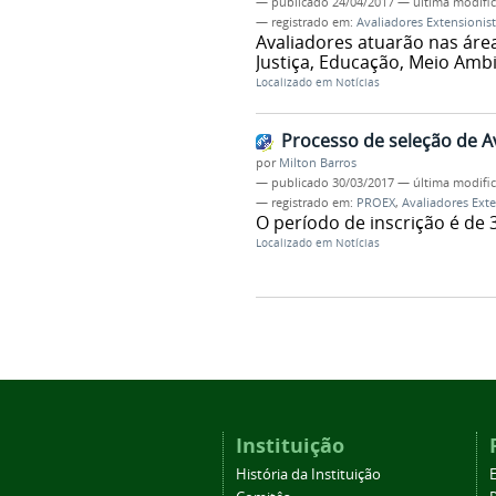
—
publicado
24/04/2017
—
última modifi
— registrado em:
Avaliadores Extensionis
Avaliadores atuarão nas áre
Justiça, Educação, Meio Amb
Localizado em
Notícias
Processo de seleção de A
por
Milton Barros
—
publicado
30/03/2017
—
última modifi
— registrado em:
PROEX
,
Avaliadores Exte
O período de inscrição é de 
Localizado em
Notícias
Instituição
História da Instituição