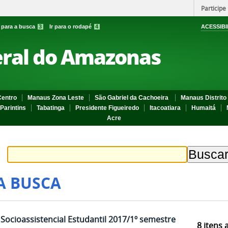
Participe
r para a busca
3
Ir para o rodapé
4
ACESSIBI
eral do Amazonas
entro
Manaus Zona Leste
São Gabriel da Cachoeira
Manaus Distrito 
Parintins
Tabatinga
Presidente Figueiredo
Itacoatiara
Humaitá
Acre
A BUSCA
Socioassistencial Estudantil 2017/1º semestre
8
itens 