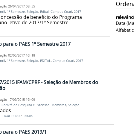
Orden
cação
26/04/2017 08h55
ntil
,
1º Semestre
,
Seleção
,
Edital
,
Campus Coari
,
2017
 concessão de benefício do Programa
relevânc
 ano letivo de 2017/1º Semestre
Data (ma
Alfabeti
ão para o PAES 1º Semestre 2017
cação
02/05/2017 16h18
ntil
,
1º Semestre
,
Seleção
,
EDITAL
,
Campus Coari
,
2017
 007/2015 IFAM/CPRF - Seleção de Membros do
são
cação
17/09/2015 19h09
,
Comitê de Pesquisa e Extensão
,
Membros
,
Seleção
nados
E FIGUEIREDO
/
Editais
ão para o PAES 2019/1