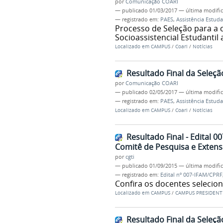
por
Comunicação COARI
—
publicado
01/03/2017
—
última modifi
— registrado em:
PAES
,
Assistência Estuda
Processo de Seleção para a
Socioassistencial Estudantil
Localizado em
CAMPUS
/
Coari
/
Notícias
Resultado Final da Seleç
por
Comunicação COARI
—
publicado
02/05/2017
—
última modifi
— registrado em:
PAES
,
Assistência Estuda
Localizado em
CAMPUS
/
Coari
/
Notícias
Resultado Final - Edital
Comitê de Pesquisa e Exten
por
cgti
—
publicado
01/09/2015
—
última modifi
— registrado em:
Edital nº 007-IFAM/CPRF
Confira os docentes selecio
Localizado em
CAMPUS
/
CAMPUS PRESIDENT
Resultado Final da Seleç