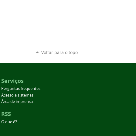
Voltar para o topo
Serviços
Perguntas frequentes
Acesso a sistemas
Área de imprensa
RSS
O que é?