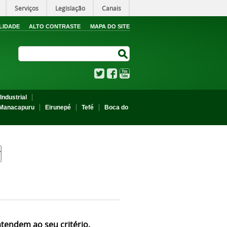
Serviços
Legislação
Canais
LIDADE
ALTO CONTRASTE
MAPA DO SITE
Search Site
Search Site
Twitter
Facebook
YouTube
Industrial
Manacapuru
Eirunepé
Tefé
Boca do
atendem ao seu critério.