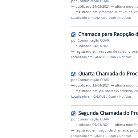
por
Comunicação COARI
—
publicado
24/03/2021
—
última modifi
— registrado em:
processo seletivo
,
ps
,
co
Localizado em
CAMPUS
/
Coari
/
Notícias
Chamada para Reopção de
por
Comunicação COARI
—
publicado
24/03/2021
— registrado em:
reopcao de curso
,
proce
Localizado em
CAMPUS
/
Coari
/
Notícias
Quarta Chamada do Proces
por
Comunicação COARI
—
publicado
13/04/2021
—
última modifi
— registrado em:
ps
,
processo seletivo
,
20
Localizado em
CAMPUS
/
Coari
/
Notícias
Segunda Chamada do Proc
por
Comunicação COARI
—
publicado
09/03/2021
—
última modifi
— registrado em:
segunda chamada
,
proce
Localizado em
CAMPUS
/
Coari
/
Notícias