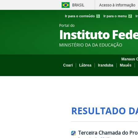
BRASIL
Acesso à informação
Ir para o conteúdo
1
Ir para o menu
2
I
Portal do
Instituto Fed
MINISTÉRIO DA DA EDUCAÇÃO
Manaus C
Coari
Lábrea
Iranduba
Maués
RESULTADO D
Terceira Chamada do Proc