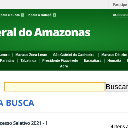
Participe
r para a busca
3
Ir para o rodapé
4
ACESSIBI
eral do Amazonas
entro
Manaus Zona Leste
São Gabriel da Cachoeira
Manaus Distrito 
Parintins
Tabatinga
Presidente Figueiredo
Itacoatiara
Humaitá
Acre
A BUSCA
esso Seletivo 2021 - 1
4
itens 