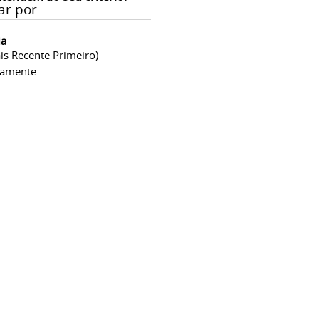
ar por
ia
is Recente Primeiro)
camente