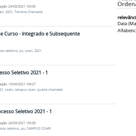
Orden
cação
24/03/2021 15h30
ari
,
2021
,
Terceira Chamada
relevânc
Data (ma
Alfabeti
 Curso - Integrado e Subsequente
sso seletivo
,
ps
,
coari
,
2021
so Seletivo 2021 - 1
cação
13/04/2021 10h27
21
,
coari
,
campus coari
,
quarta chamada
esso Seletivo 2021 - 1
cação
24/03/2021 15h30
sso seletivo
,
ps
,
CAMPUS COARI