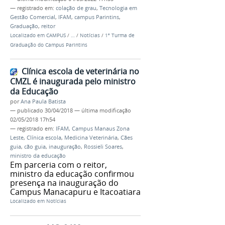
— registrado em:
colação de grau
,
Tecnologia em
Gestão Comercial
,
IFAM
,
campus Parintins
,
Graduação
,
reitor
Localizado em
CAMPUS
/
…
/
Notícias
/
1ª Turma de
Graduação do Campus Parintins
Clínica escola de veterinária no
CMZL é inaugurada pelo ministro
da Educação
por
Ana Paula Batista
—
publicado
30/04/2018
—
última modificação
02/05/2018 17h54
— registrado em:
IFAM
,
Campus Manaus Zona
Leste
,
Clínica escola
,
Medicina Veterinária
,
Cães
guia
,
cão guia
,
inauguração
,
Rossieli Soares
,
ministro da educação
Em parceria com o reitor,
ministro da educação confirmou
presença na inauguração do
Campus Manacapuru e Itacoatiara
Localizado em
Notícias