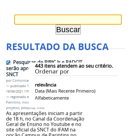
RESULTADO DA BUSCA
Pesquisas de PIBIC Jr e PADCIT
443
itens atendem ao seu critério.
serão apresentadas hoje na 17ª
Ordenar por
SNCT
por
Comunicação CPR
relevância
—
publicado
18/06/2021
—
última modificação
Data (mais Recente Primeiro)
18/06/2021 17h22
— registrado em:
SNCT
Alfabeticamente
,
PADCIT
,
PIBIC Jr
,
Campus
Parintins
,
inovação tcnológica
,
chatbot
,
camarão
,
projetos
,
pesquisa
,
IFAM
As apresentações iniciam a partir
de 18 h, no Canal da Coordenação
Geral de Ensino no Youtube e no
site oficial da SNCT do IFAM na
opção Campus de Parintins no