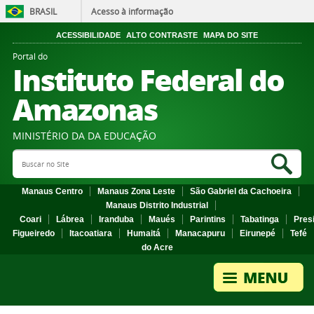
BRASIL
Acesso à informação
ACESSIBILIDADE
ALTO CONTRASTE
MAPA DO SITE
Portal do
Instituto Federal do
Amazonas
MINISTÉRIO DA DA EDUCAÇÃO
Search Site
Sea
Manaus Centro
Manaus Zona Leste
São Gabriel da Cachoeira
Manaus Distrito Industrial
Coari
Lábrea
Iranduba
Maués
Parintins
Tabatinga
Pres
Figueiredo
Itacoatiara
Humaitá
Manacapuru
Eirunepé
Tefé
do Acre