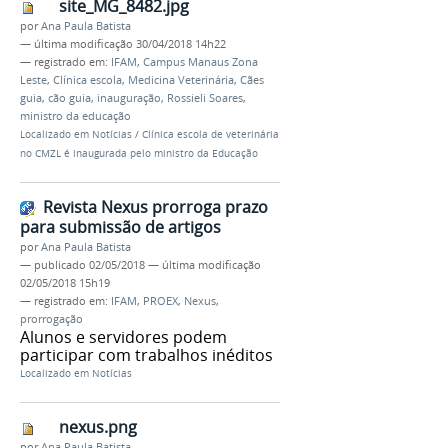
site_MG_8482.jpg
por
Ana Paula Batista
—
última modificação
30/04/2018 14h22
— registrado em:
IFAM
,
Campus Manaus Zona
Leste
,
Clínica escola
,
Medicina Veterinária
,
Cães
guia
,
cão guia
,
inauguração
,
Rossieli Soares
,
ministro da educação
Localizado em
Notícias
/
Clínica escola de veterinária
no CMZL é inaugurada pelo ministro da Educação
Revista Nexus prorroga prazo
para submissão de artigos
por
Ana Paula Batista
—
publicado
02/05/2018
—
última modificação
02/05/2018 15h19
— registrado em:
IFAM
,
PROEX
,
Nexus
,
prorrogação
Alunos e servidores podem
participar com trabalhos inéditos
Localizado em
Notícias
nexus.png
por
Ana Paula Batista