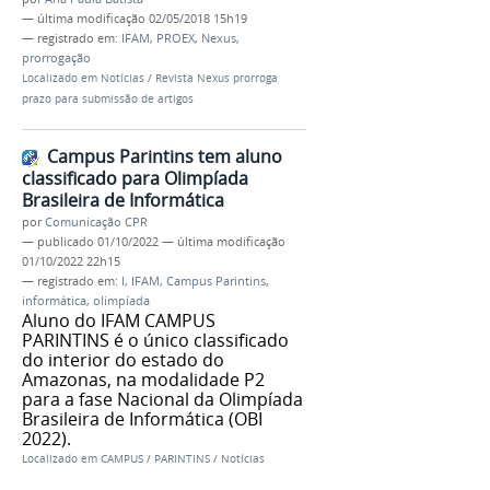
—
última modificação
02/05/2018 15h19
— registrado em:
IFAM
,
PROEX
,
Nexus
,
prorrogação
Localizado em
Notícias
/
Revista Nexus prorroga
prazo para submissão de artigos
Campus Parintins tem aluno
classificado para Olimpíada
Brasileira de Informática
por
Comunicação CPR
—
publicado
01/10/2022
—
última modificação
01/10/2022 22h15
— registrado em:
I
,
IFAM
,
Campus Parintins
,
informática
,
olimpíada
Aluno do IFAM CAMPUS
PARINTINS é o único classificado
do interior do estado do
Amazonas, na modalidade P2
para a fase Nacional da Olimpíada
Brasileira de Informática (OBI
2022).
Localizado em
CAMPUS
/
PARINTINS
/
Notícias