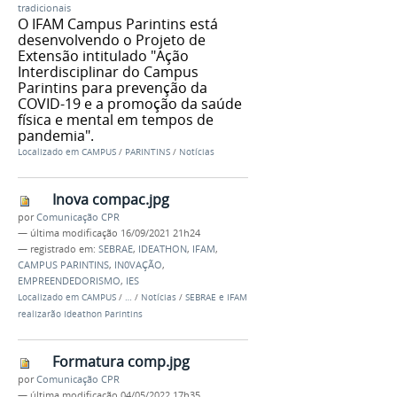
tradicionais
O IFAM Campus Parintins está
desenvolvendo o Projeto de
Extensão intitulado "Ação
Interdisciplinar do Campus
Parintins para prevenção da
COVID-19 e a promoção da saúde
física e mental em tempos de
pandemia".
Localizado em
CAMPUS
/
PARINTINS
/
Notícias
Inova compac.jpg
por
Comunicação CPR
—
última modificação
16/09/2021 21h24
— registrado em:
SEBRAE
,
IDEATHON
,
IFAM
,
CAMPUS PARINTINS
,
IN0VAÇÃO
,
EMPREENDEDORISMO
,
IES
Localizado em
CAMPUS
/
…
/
Notícias
/
SEBRAE e IFAM
realizarão Ideathon Parintins
Formatura comp.jpg
por
Comunicação CPR
—
última modificação
04/05/2022 17h35