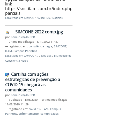
link
https://snctifam.com.br/index.php/apresentacoes-
parciais.
Localizado em
CAMPUS
/
PARINTINS
/
Notícias
SIMCONE 2022 comp.jpg
por
Comunicação CPR
—
última modificação
18/11/2022 11h57
— registrado em:
consciência negra
,
SIMCONE
,
IFAM
,
Campus Parintins
Localizado em
CAMPUS
/
…
/
Notícias
/
II Simpósio da
Consciência Negra
Cartilha com ações
estratégicas de prevenção a
COVID 19 chegará as
comunidades
por
Comunicação CPR
—
publicado
11/06/2020
—
última modificação
11/08/2020 11h29
— registrado em:
covid-19
,
IFAM
,
Campus
Parintins
,
enfrentamento
,
comunidades