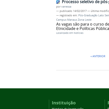
Processo seletivo de pó
por
vanessa
—
publicado
14/02/2017
—
última modifi
— registrado em:
Pós-Graduação Lato Sens
Campus Manaus Zona Leste
As vagas são para o curso 
Etnicidade e Políticas Públi
Localizado em
Notícias
« ANTERIOR
Instituição