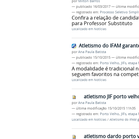
por
Milton Barros
—
publicado
16/03/2017
—
última modifi
— registrado em:
Processo Seletivo Simpli
Confira a relação de candida
para Professor Substituto
Localizado em
Notícias
Atletismo do IFAM garant
por
Ana Paula Batista
—
publicado
15/10/2015
—
última modifi
— registrado em:
Porto Velho
,
JIFs
,
etapa 
A modalidade é tradicional n
seguem favoritos na compet
Localizado em
Notícias
atletismo JIF porto velh
por
Ana Paula Batista
—
última modificação
15/10/2015 11h35
— registrado em:
Porto Velho
,
JIFs
,
etapa 
Localizado em
Notícias
/
Atletismo do IFAM 
atletismo dardo porto 