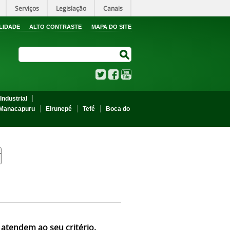
Serviços
Legislação
Canais
LIDADE
ALTO CONTRASTE
MAPA DO SITE
Search Site
Search Site
Twitter
Facebook
YouTube
Industrial
Manacapuru
Eirunepé
Tefé
Boca do
 atendem ao seu critério.