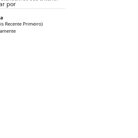
ar por
ia
is Recente Primeiro)
camente