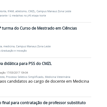
Norte
,
IFAM
,
atletismo
,
CMZL
,
Campus Manaus Zona Leste
garante 12 medalhas no JIFS etapa Norte
 1ª turma do Curso de Mestrado em Ciências
ia
,
medicina
,
Campus Manaus Zona Leste
s-Graduação e Inovação
va didática para PSS do CMZL
cação
17/03/2017 10h34
este
,
Processo Seletivo Simplificado
,
Medicina Veterinária
a aos candidatos ao cargo de docente em Medicina
final para contratação de professor substituto