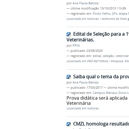
por
Ana Paula Batista
—
última modificação
15/10/2015 11h39
— registrado em:
Porto Velho
,
JIFs
,
etapa 
Localizado em
Notícias
/
Atletismo do IFAM 
Edital de Seleção para a
Veterinárias.
por
PPGI
—
publicado
23/08/2024
— registrado em:
edital
,
seleção
,
veterinár
Localizado em
PRÓ-REITORIAS
/
Pesquisa, Pó
Saiba qual o tema da pro
por
Ana Paula Batista
—
publicado
17/03/2017
—
última modifi
— registrado em:
Campus Manaus Zona L
Prova didática será aplicad
Veterinária
Localizado em
Notícias
CMZL homologa resultado 