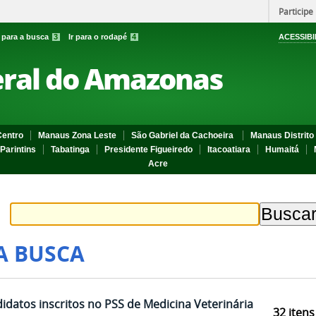
Participe
r para a busca
3
Ir para o rodapé
4
ACESSIBI
eral do Amazonas
entro
Manaus Zona Leste
São Gabriel da Cachoeira
Manaus Distrito 
Parintins
Tabatinga
Presidente Figueiredo
Itacoatiara
Humaitá
Acre
A BUSCA
didatos inscritos no PSS de Medicina Veterinária
32
itens