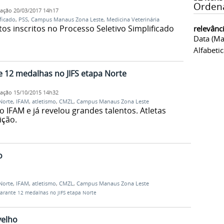
Orden
cação
20/03/2017 14h17
ficado
,
PSS
,
Campus Manaus Zona Leste
,
Medicina Veterinária
tos inscritos no Processo Seletivo Simplificado
relevânc
Data (ma
Alfabeti
e 12 medalhas no JIFS etapa Norte
cação
15/10/2015 14h32
Norte
,
IFAM
,
atletismo
,
CMZL
,
Campus Manaus Zona Leste
o IFAM e já revelou grandes talentos. Atletas
ição.
o
Norte
,
IFAM
,
atletismo
,
CMZL
,
Campus Manaus Zona Leste
garante 12 medalhas no JIFS etapa Norte
velho