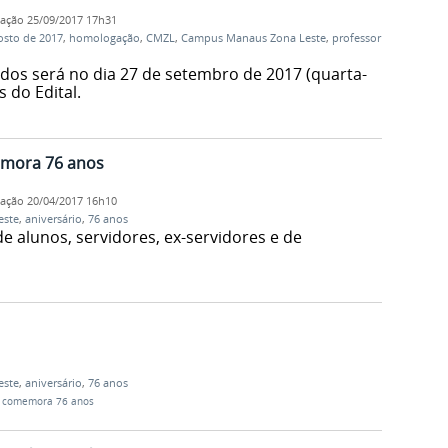
cação
25/09/2017 17h31
gosto de 2017
,
homologação
,
CMZL
,
Campus Manaus Zona Leste
,
professor
os será no dia 27 de setembro de 2017 (quarta-
s do Edital.
mora 76 anos
cação
20/04/2017 16h10
este
,
aniversário
,
76 anos
e alunos, servidores, ex-servidores e de
este
,
aniversário
,
76 anos
 comemora 76 anos