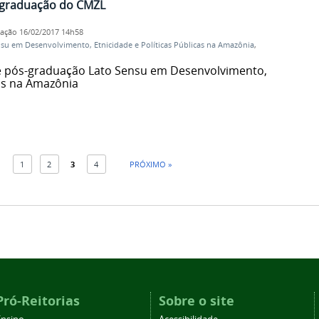
s-graduação do CMZL
cação
16/02/2017 14h58
u em Desenvolvimento, Etnicidade e Políticas Públicas na Amazônia
,
de pós-graduação Lato Sensu em Desenvolvimento,
cas na Amazônia
1
2
3
4
PRÓXIMO »
Pró-Reitorias
Sobre o site