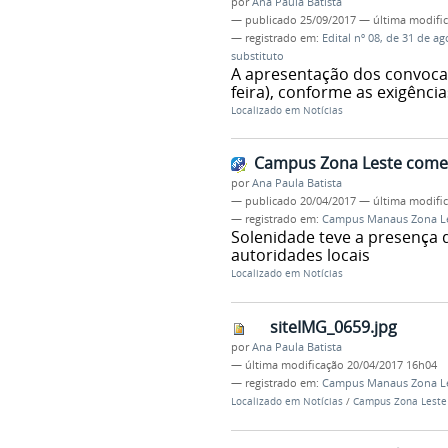
por
Ana Paula Batista
—
publicado
25/09/2017
—
última modifi
— registrado em:
Edital nº 08, de 31 de a
substituto
A apresentação dos convocad
feira), conforme as exigência
Localizado em
Notícias
Campus Zona Leste come
por
Ana Paula Batista
—
publicado
20/04/2017
—
última modifi
— registrado em:
Campus Manaus Zona L
Solenidade teve a presença d
autoridades locais
Localizado em
Notícias
siteIMG_0659.jpg
por
Ana Paula Batista
—
última modificação
20/04/2017 16h04
— registrado em:
Campus Manaus Zona L
Localizado em
Notícias
/
Campus Zona Leste