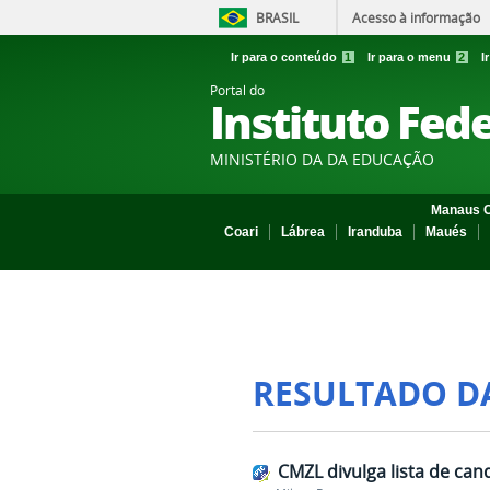
BRASIL
Acesso à informação
Ir para o conteúdo
1
Ir para o menu
2
I
Portal do
Instituto Fed
MINISTÉRIO DA DA EDUCAÇÃO
Manaus C
Coari
Lábrea
Iranduba
Maués
RESULTADO D
CMZL divulga lista de can