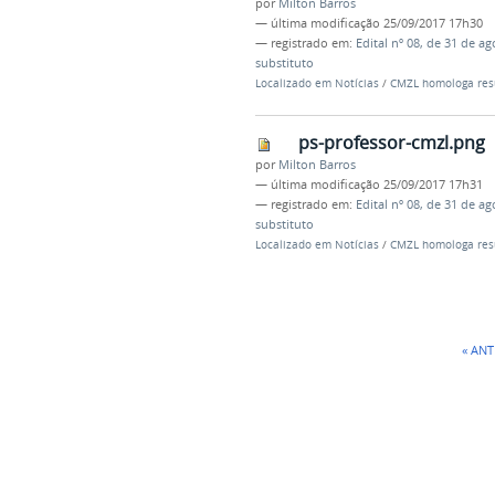
por
Milton Barros
—
última modificação
25/09/2017 17h30
— registrado em:
Edital nº 08, de 31 de a
substituto
Localizado em
Notícias
/
CMZL homologa resul
ps-professor-cmzl.png
por
Milton Barros
—
última modificação
25/09/2017 17h31
— registrado em:
Edital nº 08, de 31 de a
substituto
Localizado em
Notícias
/
CMZL homologa resul
« AN