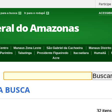
Participe
r para a busca
3
Ir para o rodapé
4
ACESSIBI
eral do Amazonas
entro
Manaus Zona Leste
São Gabriel da Cachoeira
Manaus Distrito 
Parintins
Tabatinga
Presidente Figueiredo
Itacoatiara
Humaitá
Acre
A BUSCA
32
itens