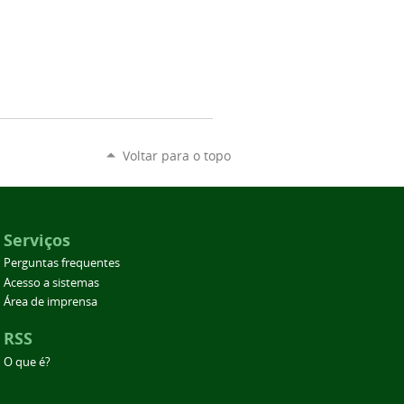
Voltar para o topo
Serviços
Perguntas frequentes
Acesso a sistemas
Área de imprensa
RSS
O que é?