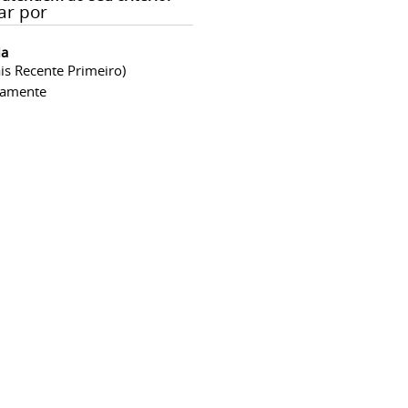
ar por
ia
is Recente Primeiro)
camente