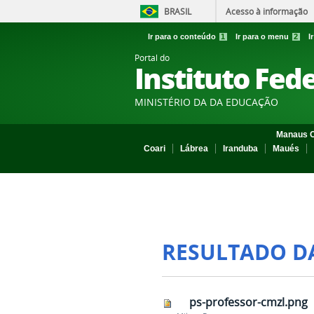
BRASIL
Acesso à informação
Ir para o conteúdo
1
Ir para o menu
2
I
Portal do
Instituto Fed
MINISTÉRIO DA DA EDUCAÇÃO
Manaus C
Coari
Lábrea
Iranduba
Maués
RESULTADO D
ps-professor-cmzl.png