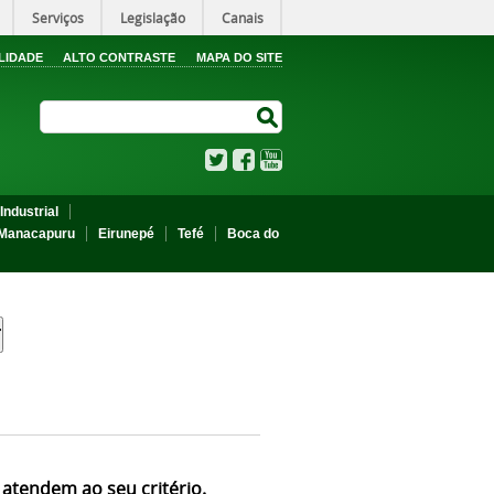
Serviços
Legislação
Canais
LIDADE
ALTO CONTRASTE
MAPA DO SITE
Search Site
Search Site
Twitter
Facebook
YouTube
Industrial
Manacapuru
Eirunepé
Tefé
Boca do
 atendem ao seu critério.