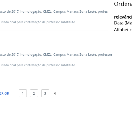
Orden
gosto de 2017
,
homologação
,
CMZL
,
Campus Manaus Zona Leste
,
professor
relevânc
Data (ma
tado final para contratação de professor substituto
Alfabeti
gosto de 2017
,
homologação
,
CMZL
,
Campus Manaus Zona Leste
,
professor
tado final para contratação de professor substituto
TERIOR
1
2
3
4