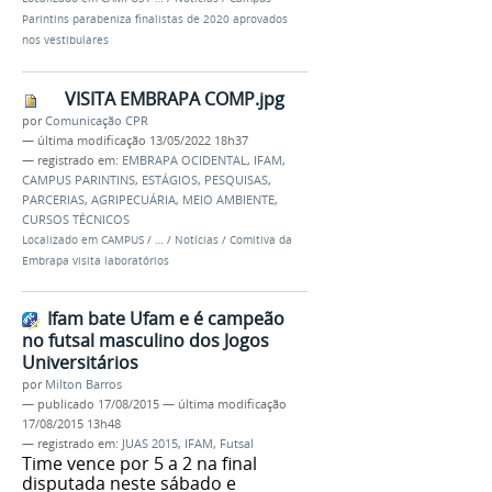
Parintins parabeniza finalistas de 2020 aprovados
nos vestibulares
VISITA EMBRAPA COMP.jpg
por
Comunicação CPR
—
última modificação
13/05/2022 18h37
— registrado em:
EMBRAPA OCIDENTAL
,
IFAM
,
CAMPUS PARINTINS
,
ESTÁGIOS
,
PESQUISAS
,
PARCERIAS
,
AGRIPECUÁRIA
,
MEIO AMBIENTE
,
CURSOS TÉCNICOS
Localizado em
CAMPUS
/
…
/
Notícias
/
Comitiva da
Embrapa visita laboratórios
Ifam bate Ufam e é campeão
no futsal masculino dos Jogos
Universitários
por
Milton Barros
—
publicado
17/08/2015
—
última modificação
17/08/2015 13h48
— registrado em:
JUAS 2015
,
IFAM
,
Futsal
Time vence por 5 a 2 na final
disputada neste sábado e