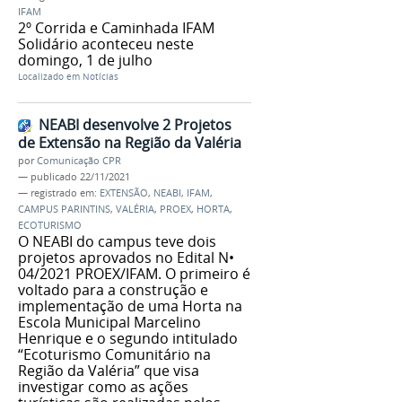
IFAM
2º Corrida e Caminhada IFAM
Solidário aconteceu neste
domingo, 1 de julho
Localizado em
Notícias
NEABI desenvolve 2 Projetos
de Extensão na Região da Valéria
por
Comunicação CPR
—
publicado
22/11/2021
— registrado em:
EXTENSÃO
,
NEABI
,
IFAM
,
CAMPUS PARINTINS
,
VALÉRIA
,
PROEX
,
HORTA
,
ECOTURISMO
O NEABI do campus teve dois
projetos aprovados no Edital N•
04/2021 PROEX/IFAM. O primeiro é
voltado para a construção e
implementação de uma Horta na
Escola Municipal Marcelino
Henrique e o segundo intitulado
“Ecoturismo Comunitário na
Região da Valéria” que visa
investigar como as ações