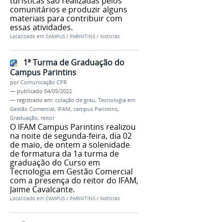
turísticas são realizadas pelos
comunitários e produzir alguns
materiais para contribuir com
essas atividades.
Localizado em
CAMPUS
/
PARINTINS
/
Notícias
1ª Turma de Graduação do
Campus Parintins
por
Comunicação CPR
—
publicado
04/05/2022
— registrado em:
colação de grau
,
Tecnologia em
Gestão Comercial
,
IFAM
,
campus Parintins
,
Graduação
,
reitor
O IFAM Campus Parintins realizou
na noite de segunda-feira, dia 02
de maio, de ontem a solenidade
de formatura da 1a turma de
graduação do Curso em
Tecnologia em Gestão Comercial
com a presença do reitor do IFAM,
Jaime Cavalcante.
Localizado em
CAMPUS
/
PARINTINS
/
Notícias