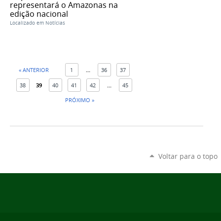
representará o Amazonas na
edição nacional
Localizado em
Notícias
« ANTERIOR
1
...
36
37
38
39
40
41
42
...
45
PRÓXIMO »
Voltar para o topo