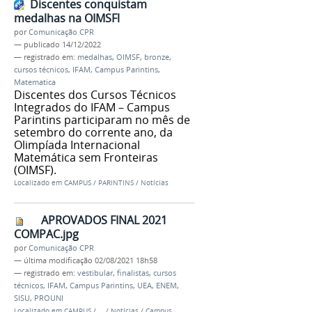
Discentes conquistam
medalhas na OIMSFl
por
Comunicação CPR
—
publicado
14/12/2022
— registrado em:
medalhas
,
OIMSF
,
bronze
,
cursos técnicos
,
IFAM
,
Campus Parintins
,
Matematica
Discentes dos Cursos Técnicos
Integrados do IFAM – Campus
Parintins participaram no mês de
setembro do corrente ano, da
Olimpíada Internacional
Matemática sem Fronteiras
(OIMSF).
Localizado em
CAMPUS
/
PARINTINS
/
Notícias
APROVADOS FINAL 2021
COMPAC.jpg
por
Comunicação CPR
—
última modificação
02/08/2021 18h58
— registrado em:
vestibular
,
finalistas
,
cursos
técnicos
,
IFAM
,
Campus Parintins
,
UEA
,
ENEM
,
SISU
,
PROUNI
Localizado em
CAMPUS
/
…
/
Notícias
/
Campus