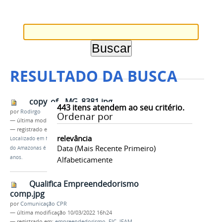
RESULTADO DA BUSCA
copy_of__MG_8381.jpg
443
itens atendem ao seu critério.
por
Rodirgo
Ordenar por
—
última modificação
11/06/2019 12h29
— registrado em:
IFAM
,
Reitor do IFAM
relevância
Localizado em
Notícias
/
Reitor do Instituto Federal
Data (mais Recente Primeiro)
do Amazonas é reconduzido ao cargo por mais 4
anos.
Alfabeticamente
Qualifica Empreendedorismo
comp.jpg
por
Comunicação CPR
—
última modificação
10/03/2022 16h24
— registrado em:
empreendedorismo
,
FIC
,
IFAM
,