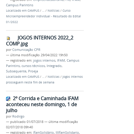
Campus Parintins
Localizado em
CAMPUS
/
…
/
Notícias
/
Curso
Microempreendedor Individual - Resultado do Edital
01/2022
JOGOS INTERNOS 2022_2
COMP.jpg
por
Comunicação CPR
—
última modificação
29/04/2022 19h50
— registrado em:
jogos internos
,
IFAM
,
Campus
Parintins
,
cursos técnicos
,
Integrado
,
Subsequente
,
Proeja
Localizado em
CAMPUS
/
…
/
Notícias
/
Jogos Internos
prosseguem neste fim de semana
2º Corrida e Caminhada IFAM
aconteceu neste domingo, 1 de
julho
por
Rodirgo
—
publicado
01/07/2018
—
última modificação
02/07/2018 09h40
— registrado em:
IfamSolidário
,
IIIIfamSolidario
,