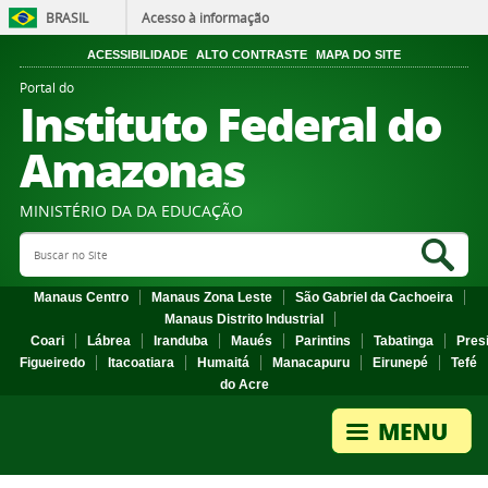
BRASIL
Acesso à informação
ACESSIBILIDADE
ALTO CONTRASTE
MAPA DO SITE
Portal do
Instituto Federal do
Amazonas
MINISTÉRIO DA DA EDUCAÇÃO
Search Site
Sea
Manaus Centro
Manaus Zona Leste
São Gabriel da Cachoeira
Manaus Distrito Industrial
Coari
Lábrea
Iranduba
Maués
Parintins
Tabatinga
Pres
Figueiredo
Itacoatiara
Humaitá
Manacapuru
Eirunepé
Tefé
do Acre