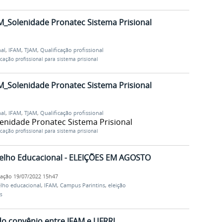
M_Solenidade Pronatec Sistema Prisional
nal
,
IFAM
,
TJAM
,
Qualificação profissional
icação profissional para sistema prisional
M_Solenidade Pronatec Sistema Prisional
nal
,
IFAM
,
TJAM
,
Qualificação profissional
enidade Pronatec Sistema Prisional
icação profissional para sistema prisional
selho Educacional - ELEIÇÕES EM AGOSTO
cação
19/07/2022 15h47
lho educacional
,
IFAM
,
Campus Parintins
,
eleição
s
do convênio entre IFAM e UFRRJ