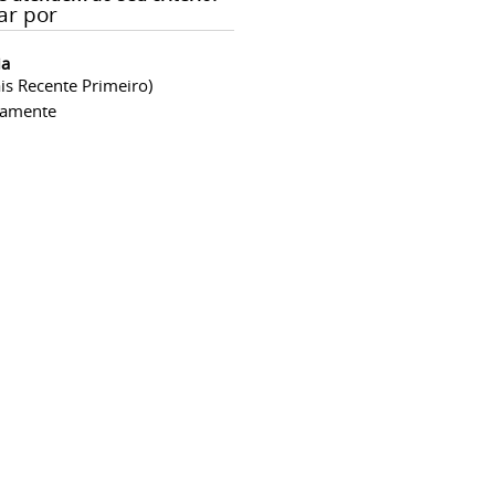
ar por
ia
is Recente Primeiro)
camente