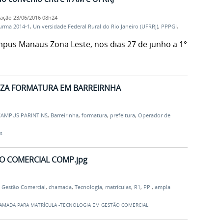
cação
23/06/2016 08h24
urma 2014-1
,
Universidade Federal Rural do Rio Janeiro (UFRRJ)
,
PPPGI
,
pus Manaus Zona Leste, nos dias 27 de junho a 1°
IZA FORMATURA EM BARREIRNHA
CAMPUS PARINTINS
,
Barreirinha
,
formatura
,
prefeitura
,
Operador de
s
O COMERCIAL COMP.jpg
,
Gestão Comercial
,
chamada
,
Tecnologia
,
matrículas
,
R1
,
PPI
,
ampla
HAMADA PARA MATRÍCULA -TECNOLOGIA EM GESTÃO COMERCIAL