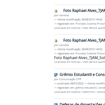
Foto Raphael Alves_TJA
por
vanessa
—
última modificação
28/08/2015 14h52
— registrado em:
Pronatec Sistema Prisio
Localizado em
Notícias
/
IFAM oferece qualif
Foto Raphael Alves_TJA
por
vanessa
—
última modificação
28/08/2015 14h52
— registrado em:
Pronatec Sistema Prisio
Foto Raphael Alves_TJAM_Sol
Localizado em
Notícias
/
IFAM oferece qualif
Grêmio Estudantil e Con
por
Comunicação CPR
—
publicado
08/07/2022
—
última modifi
— registrado em:
grêmio estudantil
,
conse
Localizado em
CAMPUS
/
PARINTINS
/
Notícia
Defesas de dissertações 