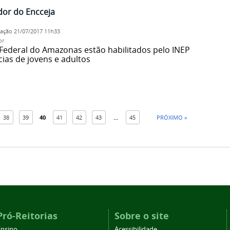
ador do Encceja
cação
21/07/2017 11h33
or
 Federal do Amazonas estão habilitados pelo INEP
ias de jovens e adultos
38
39
40
41
42
43
...
45
PRÓXIMO »
Pró-Reitorias
Sobre o site
Ensino
Acessibilidade