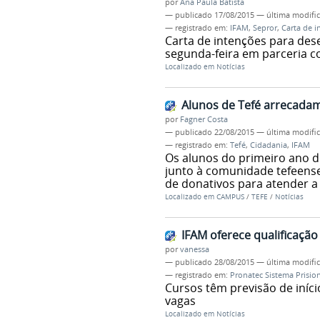
por
Ana Paula Batista
—
publicado
17/08/2015
—
última modifi
— registrado em:
IFAM
,
Sepror
,
Carta de i
Carta de intenções para des
segunda-feira em parceria c
Localizado em
Notícias
Alunos de Tefé arrecadam
por
Fagner Costa
—
publicado
22/08/2015
—
última modifi
— registrado em:
Tefé
,
Cidadania
,
IFAM
Os alunos do primeiro ano d
junto à comunidade tefeense
de donativos para atender a 
Localizado em
CAMPUS
/
TEFE
/
Notícias
IFAM oferece qualificação
por
vanessa
—
publicado
28/08/2015
—
última modifi
— registrado em:
Pronatec Sistema Prisio
Cursos têm previsão de iníc
vagas
Localizado em
Notícias