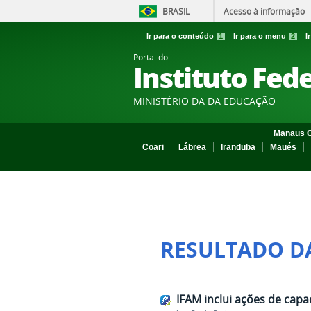
BRASIL
Acesso à informação
Ir para o conteúdo
1
Ir para o menu
2
I
Portal do
Instituto Fed
MINISTÉRIO DA DA EDUCAÇÃO
Manaus C
Coari
Lábrea
Iranduba
Maués
RESULTADO D
IFAM inclui ações de capa