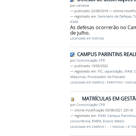
por
vanessa
—
publicado
22/06/2016
—
última modifi
— registrado em:
Seminário de Defesas
,
T
IFAM
As defesas ocorrerão no Cam
de julho.
Localizado em
Notícias
CAMPUS PARINTINS REAL
por
Comunicação CPR
—
publicado
13/05/2022
— registrado em:
FIC
,
capacitação
,
IFAM
,
Máquinas
,
Processador de Pescado
Localizado em
CAMPUS
/
PARINTINS
/
Notícia
MATRÍCULAS EM GESTÃ
por
Comunicação CPR
—
última modificação
03/08/2021 22h18
— registrado em:
IFAM
,
Campus Parintins
concorrência
,
ENEM
,
Ensino Médio
Localizado em
CAMPUS
/
…
/
Notícias
/
4ª C