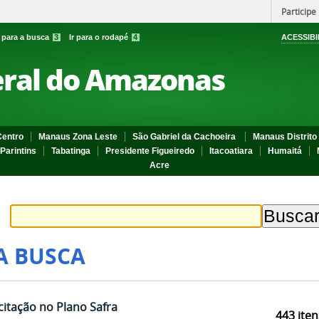
Participe
r para a busca
3
Ir para o rodapé
4
ACESSIBI
eral do Amazonas
entro
Manaus Zona Leste
São Gabriel da Cachoeira
Manaus Distrito 
Parintins
Tabatinga
Presidente Figueiredo
Itacoatiara
Humaitá
Acre
A BUSCA
citação no Plano Safra
443
iten