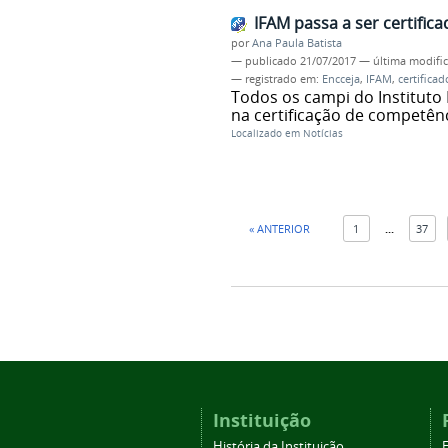
IFAM passa a ser certific
por
Ana Paula Batista
—
publicado
21/07/2017
—
última modifi
— registrado em:
Encceja
,
IFAM
,
certificad
Todos os campi do Instituto
na certificação de competênc
Localizado em
Notícias
« ANTERIOR
1
...
37
Instituição
História da Instituição