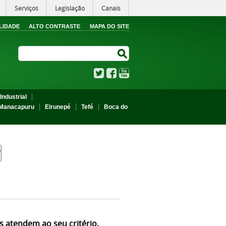
Serviços
Legislação
Canais
LIDADE
ALTO CONTRASTE
MAPA DO SITE
Search Site
Search Site
Twitter
Facebook
YouTube
Industrial
Manacapuru
Eirunepé
Tefé
Boca do
s atendem ao seu critério.