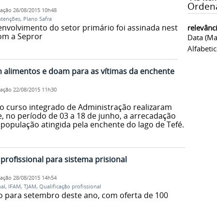
Orden
cação
26/08/2015 10h48
ntenções
,
Plano Safra
envolvimento do setor primário foi assinada nesta
relevânc
om a Sepror
Data (ma
Alfabeti
 alimentos e doam para as vítimas da enchente
cação
22/08/2015 11h30
o curso integrado de Administração realizaram
, no período de 03 a 18 de junho, a arrecadação
população atingida pela enchente do lago de Tefé.
 profissional para sistema prisional
cação
28/08/2015 14h54
nal
,
IFAM
,
TJAM
,
Qualificação profissional
io para setembro deste ano, com oferta de 100