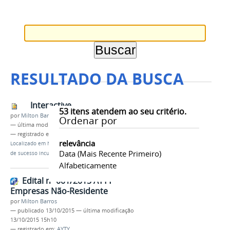
RESULTADO DA BUSCA
Interactive
53
itens atendem ao seu critério.
por
Milton Barros
Ordenar por
—
última modificação
01/04/2016 12h43
— registrado em:
AYTY
,
PROEX
,
Interactive
relevância
Localizado em
Notícias
/
Servidores visitam empresa
Data (mais Recente Primeiro)
de sucesso incubada pela AYTY
Alfabeticamente
Edital nº 001/2015 AYTY -
Empresas Não-Residente
por
Milton Barros
—
publicado
13/10/2015
—
última modificação
13/10/2015 15h10
— registrado em:
AYTY