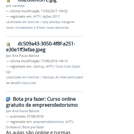
por
vanessa
—
última modificação
17/02/2017 10h32
— registrado em:
AYTY
,
Ações 2017
Localizado em
Notícias
/
Ayty planeja inaugurar
novas incubadoras e firmar novas parcerias
dc509a43-3050-4f8f-a251-
e30e1ff3efae.jpeg
por
Ana Paula Batista
—
última modificação
17/06/2016 14h13
— registrado em:
startup
,
AYTY
,
Coca-Cola Open
Up
Localizado em
Notícias
/
Startups do IFAM participam
de desafio Coca-Cola
Bota pra fazer: Curso online
gratuito de empreendedorismo
por
Ana Paula Batista
—
publicado
27/06/2016
— registrado em:
empreendedorismo
,
AYTY
,
Endeavor
,
Bota pra fazer
As aulas são online e turmas