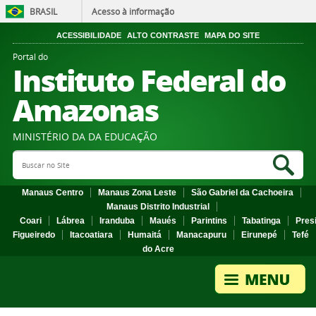
BRASIL
Acesso à informação
ACESSIBILIDADE
ALTO CONTRASTE
MAPA DO SITE
Portal do
Instituto Federal do
Amazonas
MINISTÉRIO DA DA EDUCAÇÃO
Search Site
Sea
Manaus Centro
Manaus Zona Leste
São Gabriel da Cachoeira
Manaus Distrito Industrial
Coari
Lábrea
Iranduba
Maués
Parintins
Tabatinga
Pres
Figueiredo
Itacoatiara
Humaitá
Manacapuru
Eirunepé
Tefé
do Acre