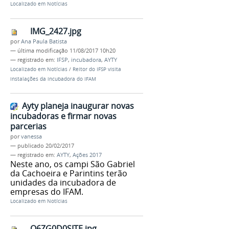
Localizado em
Notícias
IMG_2427.jpg
por
Ana Paula Batista
—
última modificação
11/08/2017 10h20
— registrado em:
IFSP
,
incubadora
,
AYTY
Localizado em
Notícias
/
Reitor do IFSP visita
instalações da incubadora do IFAM
Ayty planeja inaugurar novas
incubadoras e firmar novas
parcerias
por
vanessa
—
publicado
20/02/2017
— registrado em:
AYTY
,
Ações 2017
Neste ano, os campi São Gabriel
da Cachoeira e Parintins terão
unidades da incubadora de
empresas do IFAM.
Localizado em
Notícias
O6ZG0D0SITE.jpg