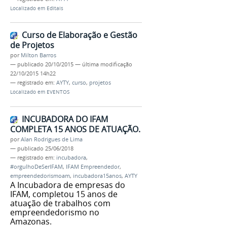
Localizado em
Editais
Curso de Elaboração e Gestão
de Projetos
por
Milton Barros
—
publicado
20/10/2015
—
última modificação
22/10/2015 14h22
— registrado em:
AYTY
,
curso
,
projetos
Localizado em
EVENTOS
INCUBADORA DO IFAM
COMPLETA 15 ANOS DE ATUAÇÃO.
por
Alan Rodrigues de Lima
—
publicado
25/06/2018
— registrado em:
incubadora
,
#orgulhoDeSerIFAM
,
IFAM Empreendedor
,
empreendedorismoam
,
incubadora15anos
,
AYTY
A Incubadora de empresas do
IFAM, completou 15 anos de
atuação de trabalhos com
empreendedorismo no
Amazonas.