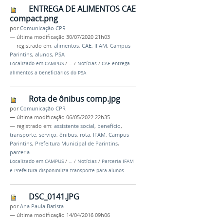
ENTREGA DE ALIMENTOS CAE
compact.png
por
Comunicação CPR
—
última modificação
30/07/2020 21h03
— registrado em:
alimentos
,
CAE
,
IFAM
,
Campus
Parintins
,
alunos
,
PSA
Localizado em
CAMPUS
/
…
/
Notícias
/
CAE entrega
alimentos a beneficiários do PSA
Rota de ônibus comp.jpg
por
Comunicação CPR
—
última modificação
06/05/2022 22h35
— registrado em:
assistente social
,
benefício
,
transporte
,
serviço
,
ônibus
,
rota
,
IFAM
,
Campus
Parintins
,
Prefeitura Municipal de Parintins
,
parceria
Localizado em
CAMPUS
/
…
/
Notícias
/
Parceria IFAM
e Prefeitura disponibiliza transporte para alunos
DSC_0141.JPG
por
Ana Paula Batista
—
última modificação
14/04/2016 09h06