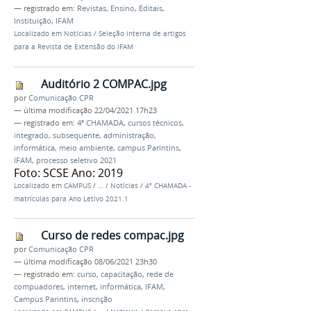
— registrado em:
Revistas
,
Ensino
,
Editais
,
Instituição
,
IFAM
Localizado em
Notícias
/
Seleção interna de artigos
para a Revista de Extensão do IFAM
Auditório 2 COMPAC.jpg
por
Comunicação CPR
—
última modificação
22/04/2021 17h23
— registrado em:
4ª CHAMADA
,
cursos técnicos
,
integrado
,
subsequente
,
administração
,
informática
,
meio ambiente
,
campus Parintins
,
IFAM
,
processo seletivo 2021
Foto: SCSE Ano: 2019
Localizado em
CAMPUS
/
…
/
Notícias
/
4ª CHAMADA -
matrículas para Ano Letivo 2021.1
Curso de redes compac.jpg
por
Comunicação CPR
—
última modificação
08/06/2021 23h30
— registrado em:
curso
,
capacitação
,
rede de
compuadores
,
internet
,
informática
,
IFAM
,
Campus Parintins
,
inscrição