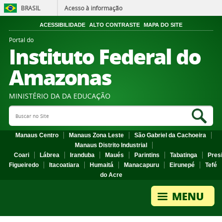
BRASIL
Acesso à informação
ACESSIBILIDADE
ALTO CONTRASTE
MAPA DO SITE
Portal do
Instituto Federal do
Amazonas
MINISTÉRIO DA DA EDUCAÇÃO
Search Site
Sea
Manaus Centro
Manaus Zona Leste
São Gabriel da Cachoeira
Manaus Distrito Industrial
Coari
Lábrea
Iranduba
Maués
Parintins
Tabatinga
Pres
Figueiredo
Itacoatiara
Humaitá
Manacapuru
Eirunepé
Tefé
do Acre