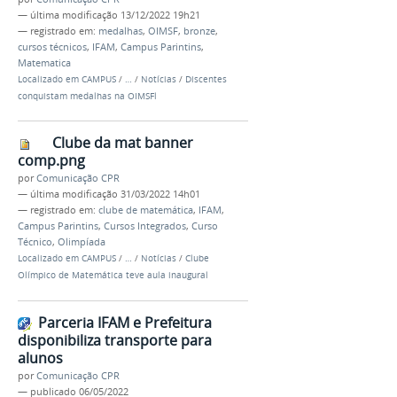
—
última modificação
13/12/2022 19h21
— registrado em:
medalhas
,
OIMSF
,
bronze
,
cursos técnicos
,
IFAM
,
Campus Parintins
,
Matematica
Localizado em
CAMPUS
/
…
/
Notícias
/
Discentes
conquistam medalhas na OIMSFl
Clube da mat banner
comp.png
por
Comunicação CPR
—
última modificação
31/03/2022 14h01
— registrado em:
clube de matemática
,
IFAM
,
Campus Parintins
,
Cursos Integrados
,
Curso
Técnico
,
Olimpíada
Localizado em
CAMPUS
/
…
/
Notícias
/
Clube
Olímpico de Matemática teve aula inaugural
Parceria IFAM e Prefeitura
disponibiliza transporte para
alunos
por
Comunicação CPR
—
publicado
06/05/2022