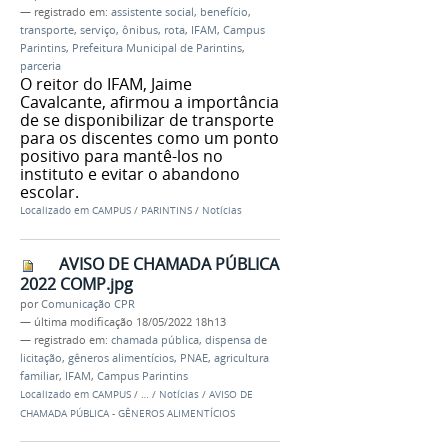
— registrado em:
assistente social
,
benefício
,
transporte
,
serviço
,
ônibus
,
rota
,
IFAM
,
Campus
Parintins
,
Prefeitura Municipal de Parintins
,
parceria
O reitor do IFAM, Jaime
Cavalcante, afirmou a importância
de se disponibilizar de transporte
para os discentes como um ponto
positivo para mantê-los no
instituto e evitar o abandono
escolar.
Localizado em
CAMPUS
/
PARINTINS
/
Notícias
AVISO DE CHAMADA PÚBLICA
2022 COMP.jpg
por
Comunicação CPR
—
última modificação
18/05/2022 18h13
— registrado em:
chamada pública
,
dispensa de
licitação
,
gêneros alimentícios
,
PNAE
,
agricultura
familiar
,
IFAM
,
Campus Parintins
Localizado em
CAMPUS
/
…
/
Notícias
/
AVISO DE
CHAMADA PÚBLICA - GÊNEROS ALIMENTÍCIOS