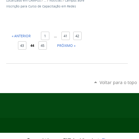
Localizado em
CAMPUS
/
…
/
Notícias
/
Campus abre
inscrição para Curso de Capacitação em Redes
« ANTERIOR
1
...
41
42
43
44
45
PRÓXIMO »
Voltar para o topo