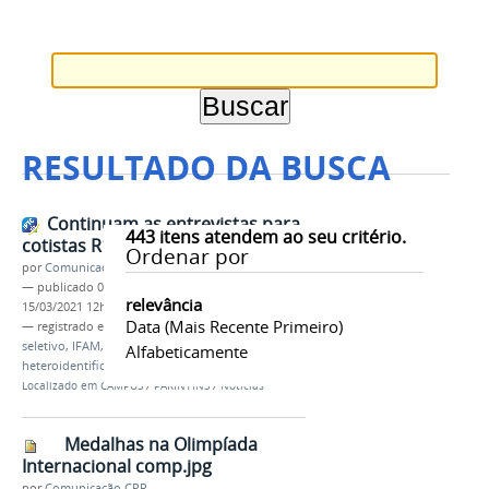
RESULTADO DA BUSCA
Continuam as entrevistas para
443
itens atendem ao seu critério.
cotistas R1 e R4
Ordenar por
por
Comunicação CPR
—
publicado
08/03/2021
—
última modificação
relevância
15/03/2021 12h32
Data (mais Recente Primeiro)
— registrado em:
cota
,
entrevista
,
processo
seletivo
,
IFAM
,
Campus Parintins
,
Alfabeticamente
heteroidentificação
,
comissão local
Localizado em
CAMPUS
/
PARINTINS
/
Notícias
Medalhas na Olimpíada
Internacional comp.jpg
por
Comunicação CPR