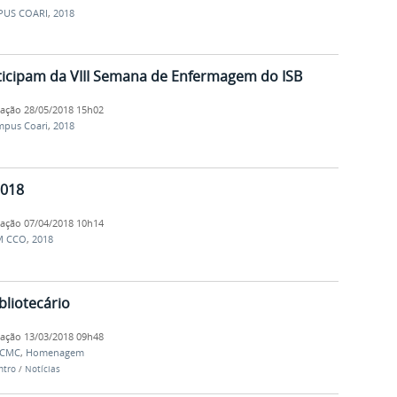
US COARI
,
2018
ticipam da VIII Semana de Enfermagem do ISB
cação
28/05/2018 15h02
pus Coari
,
2018
2018
cação
07/04/2018 10h14
M CCO
,
2018
liotecário
cação
13/03/2018 09h48
/CMC
,
Homenagem
ntro
/
Notícias