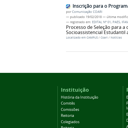
Inscrição para o Programa
por
Comunicação COARI
—
publicado
19/02/2018
—
última modifi
— registrado em:
EDITAL Nº 01
,
PAES
,
IFA
Processo de Seleção para a
Socioassistencial Estudantil
Localizado em
CAMPUS
/
Coari
/
Notícias
Instituição
História da Instituição
Comitês
Comissões
Reitoria
Colegiados
Reitoria