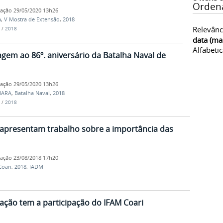
Orden
cação
29/05/2020 13h26
a
,
V Mostra de Extensão
,
2018
Relevânc
/
2018
data (ma
Alfabeti
gem ao 86º. aniversário da Batalha Naval de
cação
29/05/2020 13h26
IARA
,
Batalha Naval
,
2018
/
2018
apresentam trabalho sobre a importância das
cação
23/08/2018 17h20
oari
,
2018
,
IADM
ação tem a participação do IFAM Coari