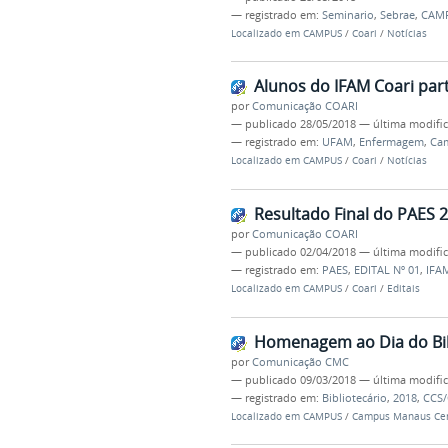
— registrado em:
Seminario
,
Sebrae
,
CAMP
Localizado em
CAMPUS
/
Coari
/
Notícias
Alunos do IFAM Coari par
por
Comunicação COARI
—
publicado
28/05/2018
—
última modifi
— registrado em:
UFAM
,
Enfermagem
,
Cam
Localizado em
CAMPUS
/
Coari
/
Notícias
Resultado Final do PAES 
por
Comunicação COARI
—
publicado
02/04/2018
—
última modifi
— registrado em:
PAES
,
EDITAL Nº 01
,
IFA
Localizado em
CAMPUS
/
Coari
/
Editais
Homenagem ao Dia do Bib
por
Comunicação CMC
—
publicado
09/03/2018
—
última modifi
— registrado em:
Bibliotecário
,
2018
,
CCS
Localizado em
CAMPUS
/
Campus Manaus Ce