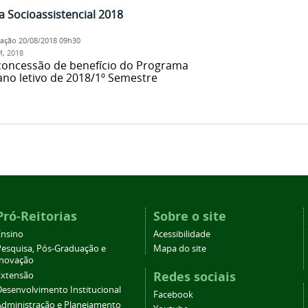
 Socioassistencial 2018
cação
20/08/2018 09h30
M
,
2018
 concessão de benefício do Programa
 ano letivo de 2018/1º Semestre
Pró-Reitorias
Sobre o site
Ensino
Acessibilidade
Pesquisa, Pós-Graduação e
Mapa do site
Inovação
Redes sociais
Extensão
Desenvolvimento Institucional
Facebook
Administração e Planejamento