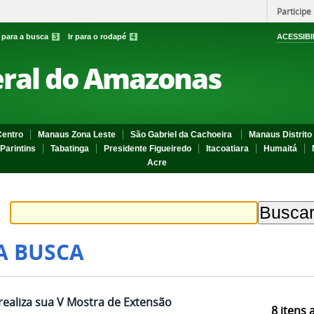
Participe
r para a busca
3
Ir para o rodapé
4
ACESSIBI
eral do Amazonas
entro
Manaus Zona Leste
São Gabriel da Cachoeira
Manaus Distrito 
Parintins
Tabatinga
Presidente Figueiredo
Itacoatiara
Humaitá
Acre
A BUSCA
realiza sua V Mostra de Extensão
8
itens 