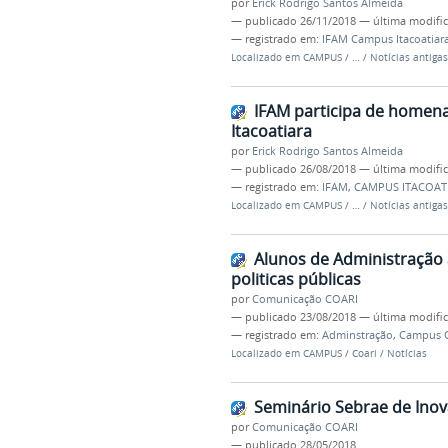
por
Erick Rodrigo Santos Almeida
—
publicado
26/11/2018
—
última modifi
— registrado em:
IFAM Campus Itacoatiar
Localizado em
CAMPUS
/
…
/
Notícias antigas
IFAM participa de homena
Itacoatiara
por
Erick Rodrigo Santos Almeida
—
publicado
26/08/2018
—
última modifi
— registrado em:
IFAM
,
CAMPUS ITACOAT
Localizado em
CAMPUS
/
…
/
Notícias antigas
Alunos de Administração 
politicas públicas
por
Comunicação COARI
—
publicado
23/08/2018
—
última modifi
— registrado em:
Adminstração
,
Campus C
Localizado em
CAMPUS
/
Coari
/
Notícias
Seminário Sebrae de Inov
por
Comunicação COARI
—
publicado
28/05/2018