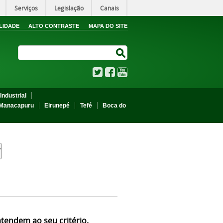
Serviços
Legislação
Canais
LIDADE
ALTO CONTRASTE
MAPA DO SITE
Search Site
Search Site
Twitter
Facebook
YouTube
Industrial
Manacapuru
Eirunepé
Tefé
Boca do
atendem ao seu critério.