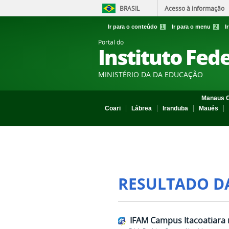
BRASIL
Acesso à informação
Ir para o conteúdo
1
Ir para o menu
2
I
Portal do
Instituto Fed
MINISTÉRIO DA DA EDUCAÇÃO
Manaus C
Coari
Lábrea
Iranduba
Maués
RESULTADO D
IFAM Campus Itacoatiara 