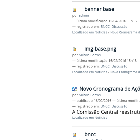
banner base
por
admin
—
última modificação
15/04/2016 11h16
— registrado em:
BNCC
,
Discussão
Localizado em
Notícias
/
Novo Cronograma d
img-base.png
por
Milton Barros
—
última modificação
16/02/2016 15h18
— registrado em:
BNCC
,
Discussão
Localizado em
Notícias
/
Novo Cronograma d
Novo Cronograma de Açõ
por
Milton Barros
—
publicado
16/02/2016
—
última modifi
— registrado em:
BNCC
,
Discussão
A Comissão Central reestru
Localizado em
Notícias
bncc