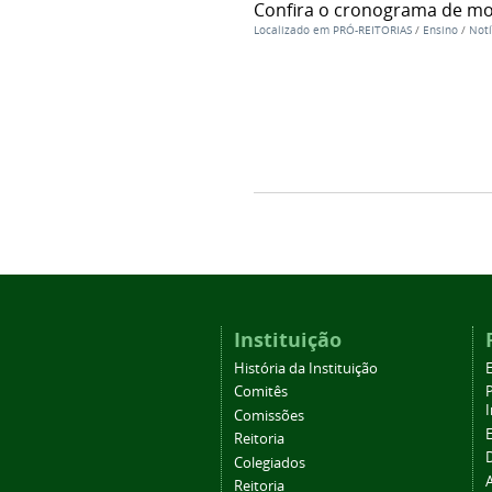
Confira o cronograma de mo
Localizado em
PRÓ-REITORIAS
/
Ensino
/
Notí
Instituição
História da Instituição
Comitês
Comissões
Reitoria
Colegiados
Reitoria