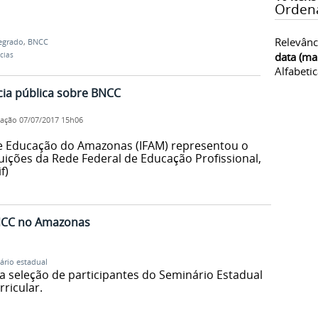
Orden
Relevânc
egrado
,
BNCC
data (ma
cias
Alfabeti
ia pública sobre BNCC
cação
07/07/2017 15h06
 de Educação do Amazonas (IFAM) representou o
uições da Rede Federal de Educação Profissional,
f)
NCC no Amazonas
ário estadual
a a seleção de participantes do Seminário Estadual
ricular.