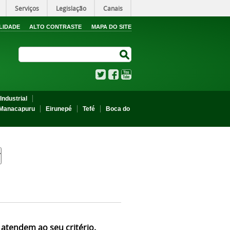
Serviços
Legislação
Canais
LIDADE
ALTO CONTRASTE
MAPA DO SITE
Search Site
Search Site
Twitter
Facebook
YouTube
Industrial
Manacapuru
Eirunepé
Tefé
Boca do
 atendem ao seu critério.