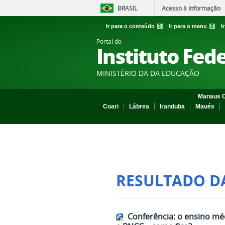
BRASIL
Acesso à informação
Ir para o conteúdo
1
Ir para o menu
2
I
Portal do
Instituto Fed
MINISTÉRIO DA DA EDUCAÇÃO
Manaus C
Coari
Lábrea
Iranduba
Maués
RESULTADO D
Conferência: o ensino mé