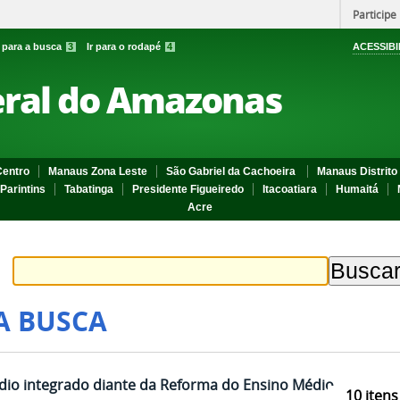
Participe
r para a busca
3
Ir para o rodapé
4
ACESSIBI
eral do Amazonas
entro
Manaus Zona Leste
São Gabriel da Cachoeira
Manaus Distrito 
Parintins
Tabatinga
Presidente Figueiredo
Itacoatiara
Humaitá
Acre
A BUSCA
dio integrado diante da Reforma do Ensino Médio
10
itens