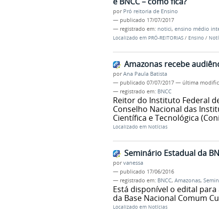
e BNCC – como fica?
por
Pró reitoria de Ensino
—
publicado
17/07/2017
— registrado em:
notici
,
ensino médio int
Localizado em
PRÓ-REITORIAS
/
Ensino
/
Notí
Amazonas recebe audiênc
por
Ana Paula Batista
—
publicado
07/07/2017
—
última modifi
— registrado em:
BNCC
Reitor do Instituto Federal
Conselho Nacional das Instit
Científica e Tecnológica (Coni
Localizado em
Notícias
Seminário Estadual da B
por
vanessa
—
publicado
17/06/2016
— registrado em:
BNCC
,
Amazonas
,
Semin
Está disponível o edital par
da Base Nacional Comum Cur
Localizado em
Notícias