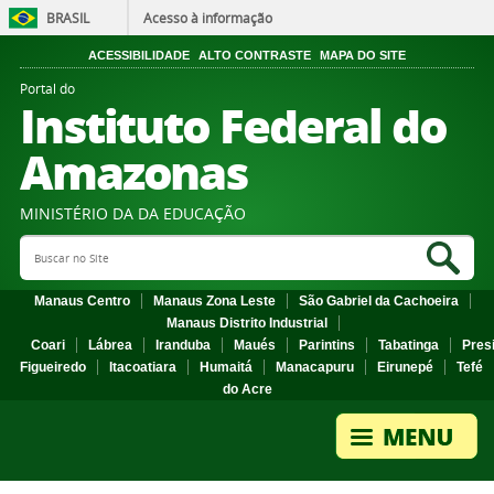
BRASIL
Acesso à informação
ACESSIBILIDADE
ALTO CONTRASTE
MAPA DO SITE
Portal do
Instituto Federal do
Amazonas
MINISTÉRIO DA DA EDUCAÇÃO
Search Site
Sea
Manaus Centro
Manaus Zona Leste
São Gabriel da Cachoeira
Manaus Distrito Industrial
Coari
Lábrea
Iranduba
Maués
Parintins
Tabatinga
Pres
Figueiredo
Itacoatiara
Humaitá
Manacapuru
Eirunepé
Tefé
do Acre