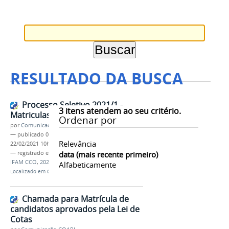
RESULTADO DA BUSCA
Processo Seletivo 2021/1 -
3
itens atendem ao seu critério.
Matriculas Prorrogadas
Ordenar por
por
Comunicação COARI
—
publicado
09/02/2021
—
última modificação
Relevância
22/02/2021 10h06
— registrado em:
Matrícula
data (mais recente primeiro)
,
PROCESSO SELETIVO
,
IFAM CCO
,
2021/1
Alfabeticamente
Localizado em
CAMPUS
/
Coari
/
Notícias
Chamada para Matrícula de
candidatos aprovados pela Lei de
Cotas