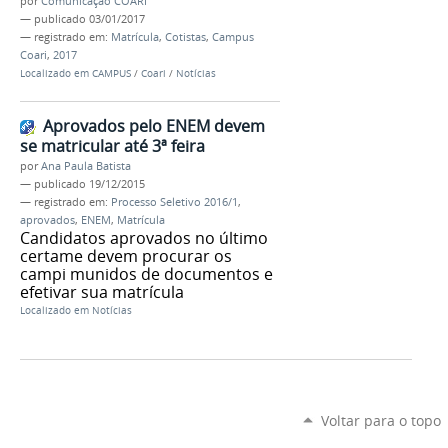
por
Comunicação COARI
—
publicado
03/01/2017
— registrado em:
Matrícula
,
Cotistas
,
Campus
Coari
,
2017
Localizado em
CAMPUS
/
Coari
/
Notícias
Aprovados pelo ENEM devem
se matricular até 3ª feira
por
Ana Paula Batista
—
publicado
19/12/2015
— registrado em:
Processo Seletivo 2016/1
,
aprovados
,
ENEM
,
Matrícula
Candidatos aprovados no último
certame devem procurar os
campi munidos de documentos e
efetivar sua matrícula
Localizado em
Notícias
Voltar para o topo